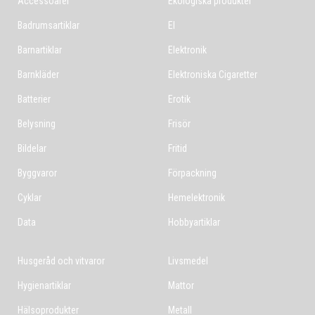
Accessoarer
Ekologiska produkter
Badrumsartiklar
El
Barnartiklar
Elektronik
Barnkläder
Elektroniska Cigaretter
Batterier
Erotik
Belysning
Frisör
Bildelar
Fritid
Byggvaror
Förpackning
Cyklar
Hemelektronik
Data
Hobbyartiklar
Husgeråd och vitvaror
Livsmedel
Hygienartiklar
Mattor
Hälsoprodukter
Metall