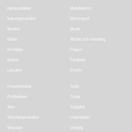
Hästprodukter
Mobiltelefon
Industriprodukter
Motorsport
Klockor
Musik
Kläder
Möbler och inredning
Konfektyr
Papper
Kontor
Parfymer
Leksaker
Porslin
Presentartiklar
Textil
Profilreklam
Tobak
Skor
Trädgård
Skönhetsprodukter
Underkläder
Smycken
Verktyg