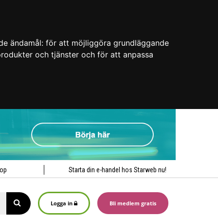
nde ändamål:
för att möjliggöra grundläggande
 produkter och tjänster och för att anpassa
hop
Starta din e-handel hos Starweb nu!
Logga in
Bli medlem gratis