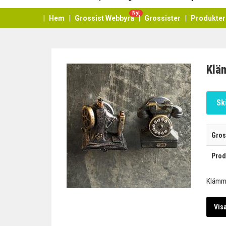
Ny!
Hem
Grossist Webbyrå
Grossister
Produkter
Klä
Sk
Gros
Prod
Klämmo
Vis