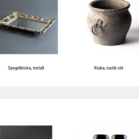
Spegelbricka, metall
Kruka, rustik stil
X
SÄNK FRAKTEN VIA VÅR
GEMENSAMMA VOLYM
Varför betala fullpris? Vi pressar
priserna genom att samla alla våra
grossisters fraktvolymer i en och