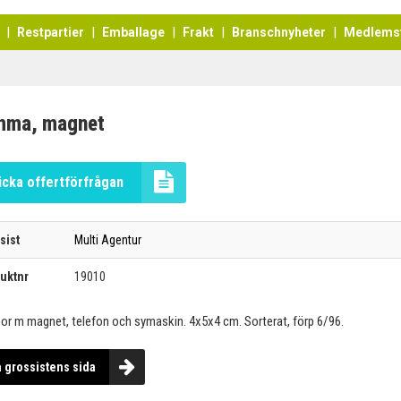
Restpartier
Emballage
Frakt
Branschnyheter
Medlems
mma, magnet
icka offertförfrågan
sist
Multi Agentur
uktnr
19010
r m magnet, telefon och symaskin. 4x5x4 cm. Sorterat, förp 6/96.
a grossistens sida