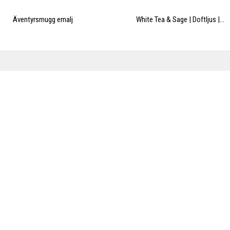
Ja!
Äventyrsmugg emalj
White Tea & Sage | Doftljus |...
Nej tack