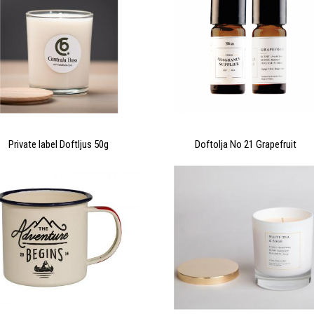
samma upphandling.
Nyttja våra stordriftsfördelar på över
150 milj i fraktvolym!
Boka 30 min kostnadsfri fraktanalys?
Private label Doftljus 50g
Doftolja No 21 Grapefruit