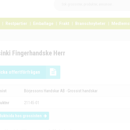
Restpartier
Emballage
Frakt
Branschnyheter
Medlems
inki Fingerhandske Herr
icka offertförfrågan
sist
Börjessons Handskar AB - Grossist handskar
uktnr
21145-01
duktsida hos grossisten