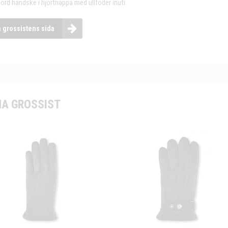
ord handske i hjortnappa med ullfoder inuti.
a grossistens sida
A GROSSIST