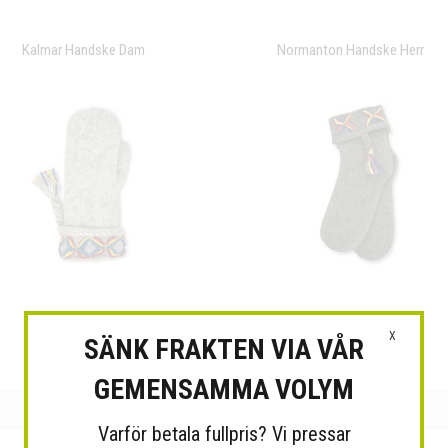
Kalmar Handske Dam
Normanton Handske Herr
Kangos Tumvante
Kengis short sock
X
SÄNK FRAKTEN VIA VÅR
GEMENSAMMA VOLYM
Varför betala fullpris? Vi pressar