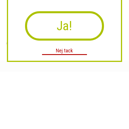
Ja!
Accogliente Burgundy
Tatueringar Pride
Nej tack