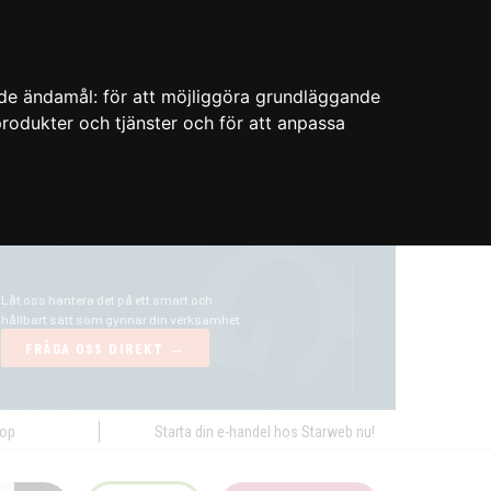
nde ändamål:
för att möjliggöra grundläggande
 produkter och tjänster och för att anpassa
hop
Starta din e-handel hos Starweb nu!