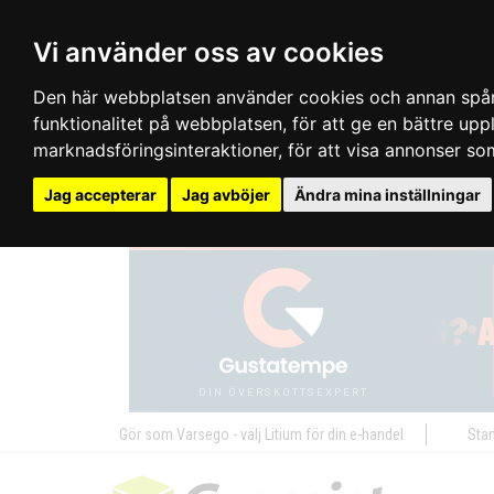
Vi använder oss av cookies
Den här webbplatsen använder cookies och annan spårn
funktionalitet på webbplatsen
,
för att ge en bättre up
marknadsföringsinteraktioner
,
för att visa annonser so
Jag accepterar
Jag avböjer
Ändra mina inställningar
Gör som Varsego - välj Litium för din e-handel
Star