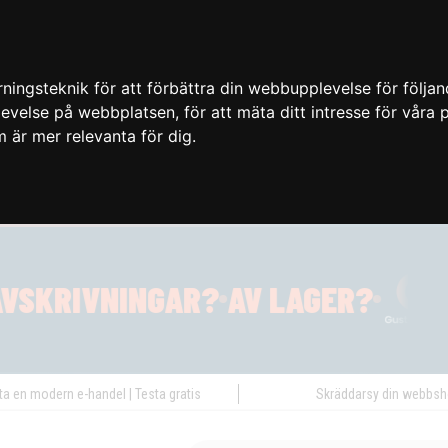
ingsteknik för att förbättra din webbupplevelse för följa
plevelse på webbplatsen
,
för att mäta ditt intresse för våra
m är mer relevanta för dig
.
ta en modern e-handel | Testa gratis
Skräddarsy din webbs