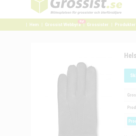
Ny!
Hem
Grossist Webbyrå
Grossister
Produkter
Hels
Sk
Gros
Prod
Pro