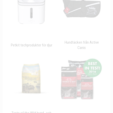
Hundtäcken från Active
Petkit techprodukter för djur
Canis
Taste of the Wild hund- och