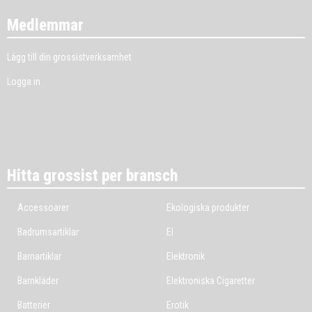
Medlemmar
Lägg till din grossistverksamhet
Logga in
Hitta grossist per bransch
Accessoarer
Ekologiska produkter
Badrumsartiklar
El
Barnartiklar
Elektronik
Barnkläder
Elektroniska Cigaretter
Batterier
Erotik