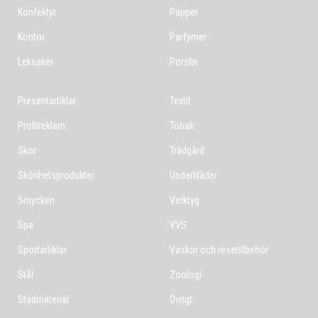
Konfektyr
Papper
Kontor
Parfymer
Leksaker
Porslin
Presentartiklar
Textil
Profilreklam
Tobak
Skor
Trädgård
Skönhetsprodukter
Underkläder
Smycken
Verktyg
Spa
VVS
Sportartiklar
Väskor och resetillbehör
Stål
Zoologi
Städmaterial
Övrigt