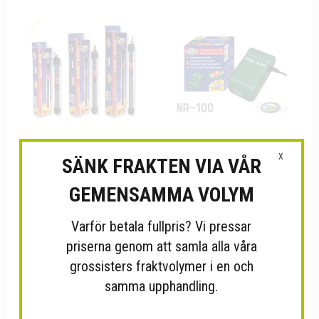
X
SÄNK FRAKTEN VIA VÅR
Doppvärmare - 300 W till...
Syrepump - 130 L/H för...
GEMENSAMMA VOLYM
Varför betala fullpris? Vi pressar
priserna genom att samla alla våra
grossisters fraktvolymer i en och
samma upphandling.