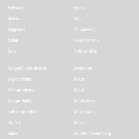
Belysning
Frisör
Bildelar
Fritid
Byggvaror
Förpackning
Cyklar
Hemelektronik
Data
Hobbyartiklar
Husgeråd och vitvaror
Livsmedel
Hygienartiklar
Mattor
Hälsoprodukter
Metall
Hästprodukter
Mobiltelefon
Industriprodukter
Motorsport
Klockor
Musik
Kläder
Möbler och inredning