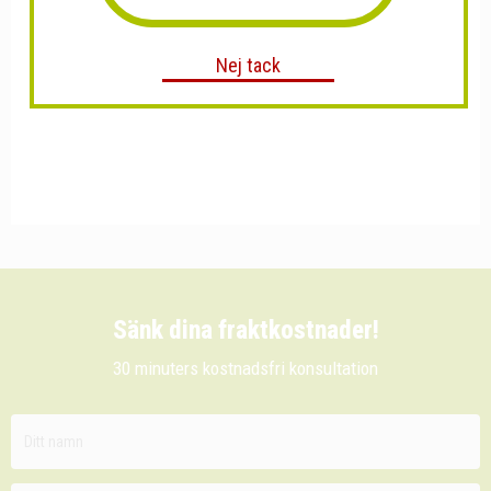
Nej tack
Sänk dina fraktkostnader!
30 minuters kostnadsfri konsultation