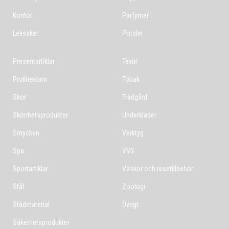
Kontor
Parfymer
Leksaker
Porslin
Presentartiklar
Textil
Profilreklam
Tobak
Skor
Trädgård
Skönhetsprodukter
Underkläder
Smycken
Verktyg
Spa
VVS
Sportartiklar
Väskor och resetillbehör
Stål
Zoologi
Städmaterial
Övrigt
Säkerhetsprodukter