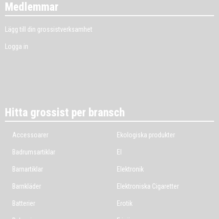
Medlemmar
Lägg till din grossistverksamhet
Logga in
Hitta grossist per bransch
Accessoarer
Ekologiska produkter
Badrumsartiklar
El
Barnartiklar
Elektronik
Barnkläder
Elektroniska Cigaretter
Batterier
Erotik