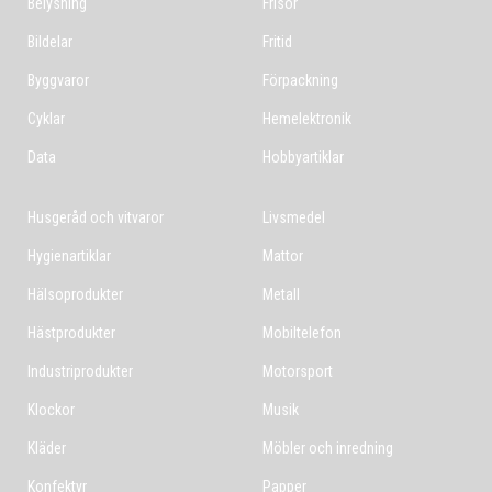
Belysning
Frisör
Bildelar
Fritid
Byggvaror
Förpackning
Cyklar
Hemelektronik
Data
Hobbyartiklar
Husgeråd och vitvaror
Livsmedel
Hygienartiklar
Mattor
Hälsoprodukter
Metall
Hästprodukter
Mobiltelefon
Industriprodukter
Motorsport
Klockor
Musik
Kläder
Möbler och inredning
Konfektyr
Papper