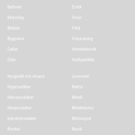
Batterier
Erotik
Belysning
Frisör
Bildelar
Fritid
Byggvaror
Förpackning
Cyklar
Hemelektronik
Data
Hobbyartiklar
Husgeråd och vitvaror
Livsmedel
Hygienartiklar
Mattor
Hälsoprodukter
Metall
Hästprodukter
Mobiltelefon
Industriprodukter
Motorsport
Klockor
Musik