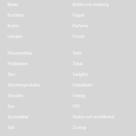
Kläder
Möbler och inredning
Konfektyr
Papper
Kontor
Parfymer
Leksaker
Porslin
Presentartiklar
Textil
Profilreklam
Tobak
Skor
Trädgård
Skönhetsprodukter
Underkläder
Smycken
Verktyg
Spa
VVS
Sportartiklar
Väskor och resetillbehör
Stål
Zoologi