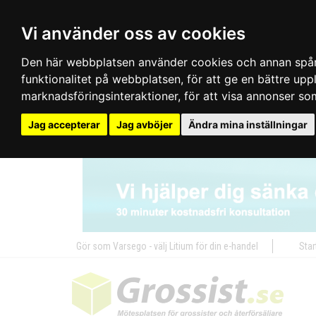
Vi använder oss av cookies
Den här webbplatsen använder cookies och annan spårn
funktionalitet på webbplatsen
,
för att ge en bättre up
marknadsföringsinteraktioner
,
för att visa annonser so
Jag accepterar
Jag avböjer
Ändra mina inställningar
Gör som Varsego - välj Litium för din e-handel
Star