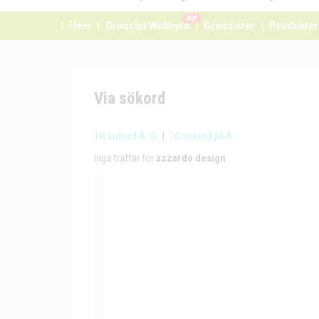
Ny!
Hem
Grossist Webbyrå
Grossister
Produkter
Via sökord
Till sökord A–Ö
|
Till sökord på A
Inga träffar för
azzardo design
.