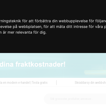
ingsteknik för att förbättra din webbupplevelse för följa
plevelse på webbplatsen
,
för att mäta ditt intresse för våra
m är mer relevanta för dig
.
ta en modern e-handel | Testa gratis
Skräddarsy din webbs