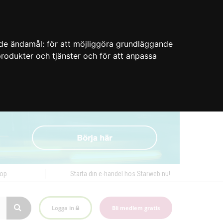
nde ändamål:
för att möjliggöra grundläggande
 produkter och tjänster och för att anpassa
hop
Starta din e-handel hos Starweb nu!
Logga in
Bli medlem gratis