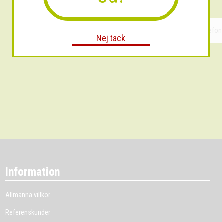
Nej tack
Information
Allmänna villkor
Referenskunder