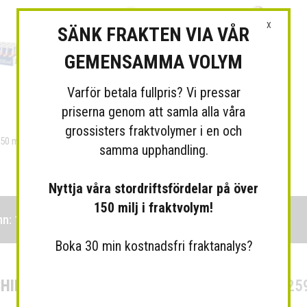
X
SÄNK FRAKTEN VIA VÅR
GEMENSAMMA VOLYM
Varför betala fullpris? Vi pressar
priserna genom att samla alla våra
grossisters fraktvolymer i en och
250 ml
Piggelin
Magnum mandel
samma upphandling.
Nyttja våra stordriftsfördelar på över
150 milj i fraktvolym!
mn: 1
Boka 30 min kostnadsfri fraktanalys?
HIPS AKTIEBOLAG
Org.Nr: 556426-725