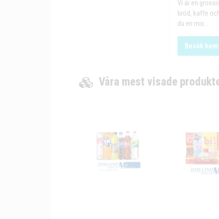
Vi är en grossi
bröd, kaffe och
du en mix...
Besök hem
Våra mest visade produkt