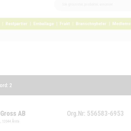
Restpartier
Emballage
Frakt
Branschnyheter
Medlems
rd: 2
 Gross AB
Org.Nr: 556583-6953
, 12044 Årsta