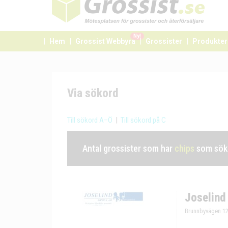
Ny!
Hem
Grossist Webbyrå
Grossister
Produkter
Via sökord
Till sökord A–Ö
|
Till sökord på C
Antal grossister som har
chips
som söko
Joselind
Brunnbyvägen 12