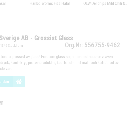
åsar
Haribo Worms Fizz Halal...
OLW Delichips Mild Chili &..
Sverige AB - Grossist Glass
Org.Nr: 556755-9462
11346 Stockholm
största grossist av glass! Förutom glass säljer och distribuerar vi även
dryck, konfektyr, proteinprodukter, fastfood samt mat- och kaffebröd av
e varu...
sidan
er