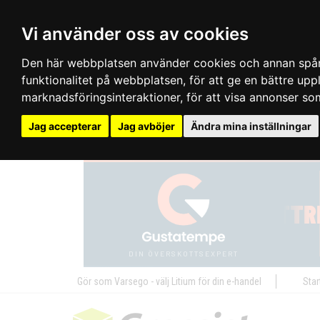
Vi använder oss av cookies
Den här webbplatsen använder cookies och annan spårn
funktionalitet på webbplatsen
,
för att ge en bättre up
marknadsföringsinteraktioner
,
för att visa annonser so
Jag accepterar
Jag avböjer
Ändra mina inställningar
Gör som Varsego - välj Litium för din e-handel
Star