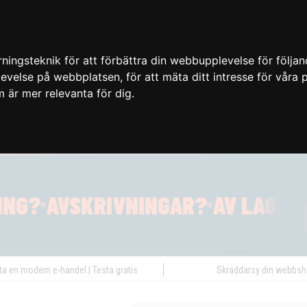
ingsteknik för att förbättra din webbupplevelse för följa
plevelse på webbplatsen
,
för att mäta ditt intresse för våra
m är mer relevanta för dig
.
ta en modern e-handel | Testa gratis
Skräddarsy din webbs