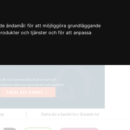
nde ändamål:
för att möjliggöra grundläggande
 produkter och tjänster och för att anpassa
hop
Starta din e-handel hos Starweb nu!