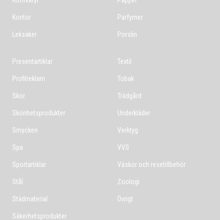
Konfektyr
Papper
Kontor
Parfymer
Leksaker
Porslin
Presentartiklar
Textil
Profilreklam
Tobak
Skor
Trädgård
Skönhetsprodukter
Underkläder
Smycken
Verktyg
Spa
VVS
Sportartiklar
Väskor och resetillbehör
Stål
Zoologi
Städmaterial
Övrigt
Säkerhetsprodukter