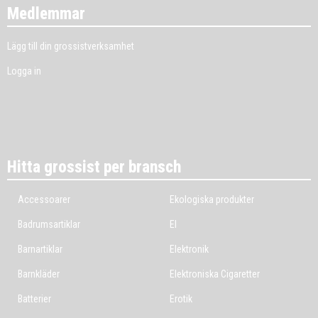
Medlemmar
Lägg till din grossistverksamhet
Logga in
Hitta grossist per bransch
Accessoarer
Ekologiska produkter
Badrumsartiklar
El
Barnartiklar
Elektronik
Barnkläder
Elektroniska Cigaretter
Batterier
Erotik