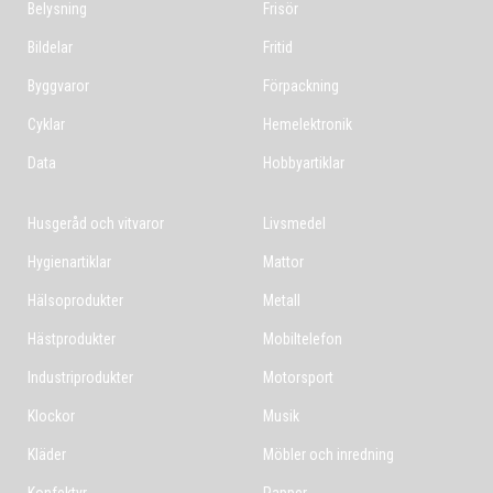
Belysning
Frisör
Bildelar
Fritid
Byggvaror
Förpackning
Cyklar
Hemelektronik
Data
Hobbyartiklar
Husgeråd och vitvaror
Livsmedel
Hygienartiklar
Mattor
Hälsoprodukter
Metall
Hästprodukter
Mobiltelefon
Industriprodukter
Motorsport
Klockor
Musik
Kläder
Möbler och inredning