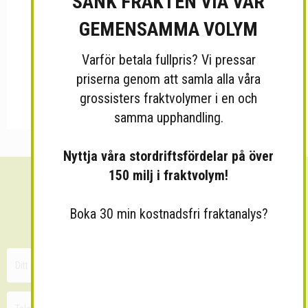
SÄNK FRAKTEN VIA VÅR
GEMENSAMMA VOLYM
Varför betala fullpris? Vi pressar
priserna genom att samla alla våra
grossisters fraktvolymer i en och
samma upphandling.
Nyttja våra stordriftsfördelar på över
150 milj i fraktvolym!
Sänk dina fraktkostnader!
Boka 30 min kostnadsfri fraktanalys?
30 minuters kostnadsfri konsultation