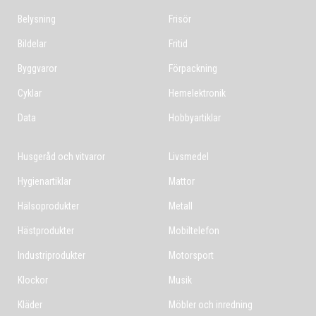
Belysning
Frisör
Bildelar
Fritid
Byggvaror
Förpackning
Cyklar
Hemelektronik
Data
Hobbyartiklar
Husgeråd och vitvaror
Livsmedel
Hygienartiklar
Mattor
Hälsoprodukter
Metall
Hästprodukter
Mobiltelefon
Industriprodukter
Motorsport
Klockor
Musik
Kläder
Möbler och inredning