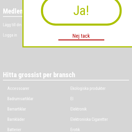
Ja!
Medlemmar
Lägg till din grossistverksamhet
Logga in
Nej tack
Hitta grossist per bransch
Accessoarer
Ekologiska produkter
Badrumsartiklar
El
Barnartiklar
Elektronik
Barnkläder
Elektroniska Cigaretter
Batterier
Erotik