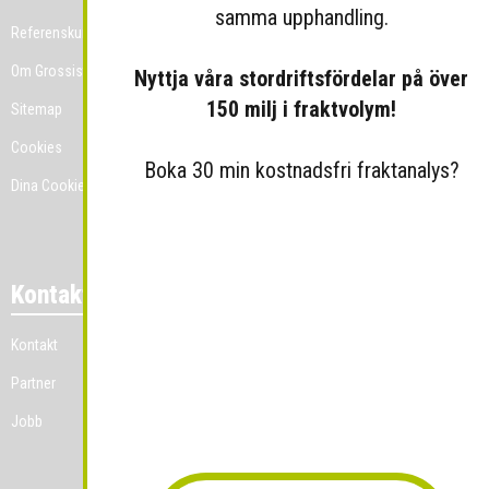
samma upphandling.
Referenskunder
Om Grossist.se
Nyttja våra stordriftsfördelar på över
150 milj i fraktvolym!
Sitemap
Cookies
Boka 30 min kostnadsfri fraktanalys?
Dina Cookie-prefenser
Kontakt
Kontakt
Partner
Jobb