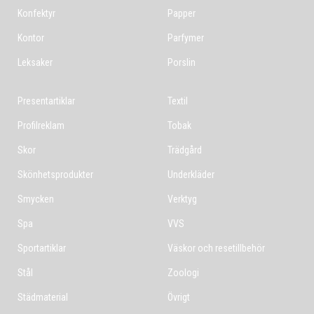
Konfektyr
Papper
Kontor
Parfymer
Leksaker
Porslin
Presentartiklar
Textil
Profilreklam
Tobak
Skor
Trädgård
Skönhetsprodukter
Underkläder
Smycken
Verktyg
Spa
VVS
Sportartiklar
Väskor och resetillbehör
Stål
Zoologi
Städmaterial
Övrigt