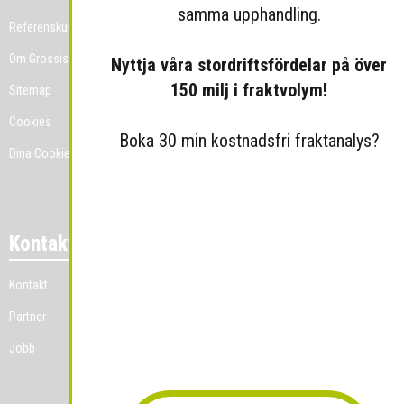
samma upphandling.
Referenskunder
Om Grossist.se
Nyttja våra stordriftsfördelar på över
150 milj i fraktvolym!
Sitemap
Cookies
Boka 30 min kostnadsfri fraktanalys?
Dina Cookie-prefenser
Kontakt
Kontakt
Partner
Jobb