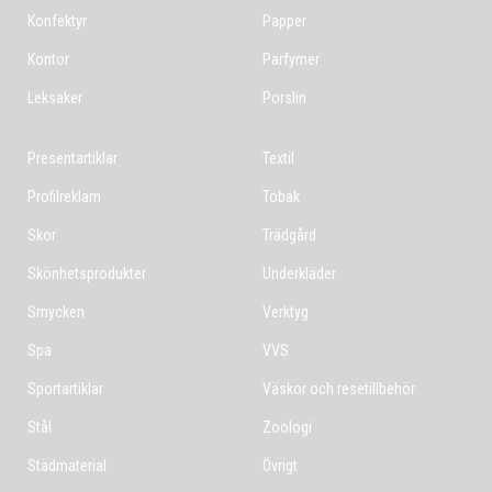
Konfektyr
Papper
Kontor
Parfymer
Leksaker
Porslin
Presentartiklar
Textil
Profilreklam
Tobak
Skor
Trädgård
Skönhetsprodukter
Underkläder
Smycken
Verktyg
Spa
VVS
Sportartiklar
Väskor och resetillbehör
Stål
Zoologi
Städmaterial
Övrigt