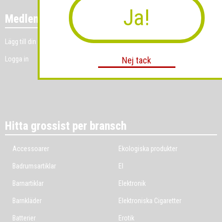
Ja!
Medlemmar
Lägg till din grossistverksamhet
Logga in
Nej tack
Hitta grossist per bransch
Accessoarer
Ekologiska produkter
Badrumsartiklar
El
Barnartiklar
Elektronik
Barnkläder
Elektroniska Cigaretter
Batterier
Erotik