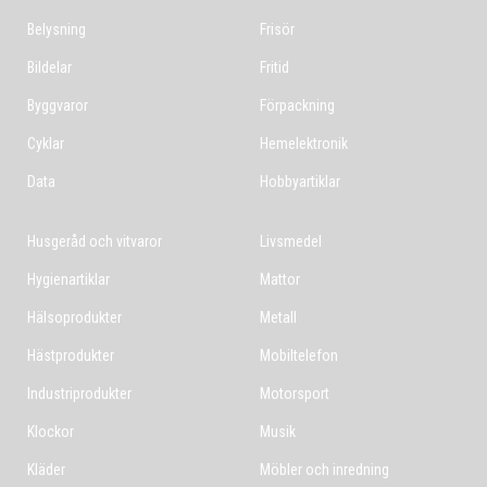
Belysning
Frisör
Bildelar
Fritid
Byggvaror
Förpackning
Cyklar
Hemelektronik
Data
Hobbyartiklar
Husgeråd och vitvaror
Livsmedel
Hygienartiklar
Mattor
Hälsoprodukter
Metall
Hästprodukter
Mobiltelefon
Industriprodukter
Motorsport
Klockor
Musik
Kläder
Möbler och inredning