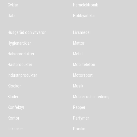
Cyklar
Hemelektronik
Data
Hobbyartiklar
Husgeråd och vitvaror
Livsmedel
Hygienartiklar
Mattor
Hälsoprodukter
Metall
Hästprodukter
Mobiltelefon
Industriprodukter
Motorsport
Klockor
Musik
Kläder
Möbler och inredning
Konfektyr
Papper
Kontor
Parfymer
Leksaker
Porslin