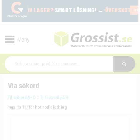
Toggle
navigation
Via sökord
Till sökord A–Ö
|
Till sökord på H
Inga träffar för
hot rod clothing
.