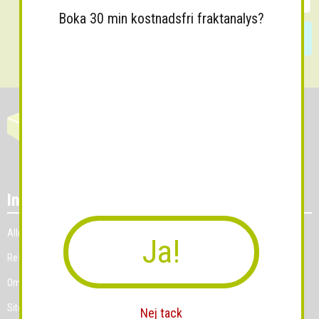
Boka 30 min kostnadsfri fraktanalys?
Skicka
Information
Allmänna villkor
Ja!
Referenskunder
Om Grossist.se
Sitemap
Nej tack