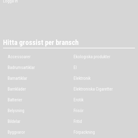
Logga in
Hitta grossist per bransch
Accessoarer
Ekologiska produkter
Badrumsartiklar
El
Barnartiklar
Elektronik
Barnkläder
Elektroniska Cigaretter
Batterier
Erotik
Belysning
Frisör
Bildelar
Fritid
Byggvaror
Förpackning