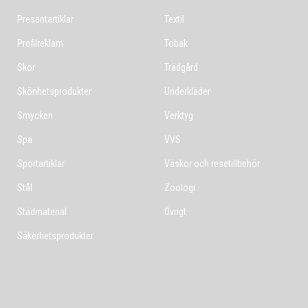
Presentartiklar
Textil
Profilreklam
Tobak
Skor
Trädgård
Skönhetsprodukter
Underkläder
Smycken
Verktyg
Spa
VVS
Sportartiklar
Väskor och resetillbehör
Stål
Zoologi
Städmaterial
Övrigt
Säkerhetsprodukter