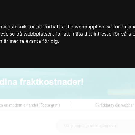
ingsteknik för att förbättra din webbupplevelse för följa
plevelse på webbplatsen
,
för att mäta ditt intresse för våra
m är mer relevanta för dig
.
ta en modern e-handel | Testa gratis
Skräddarsy din webbs