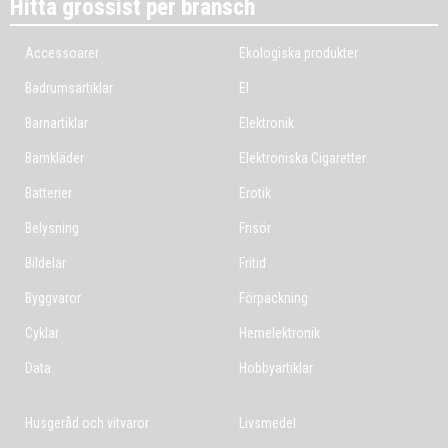
Hitta grossist per bransch
Accessoarer
Ekologiska produkter
Badrumsartiklar
El
Barnartiklar
Elektronik
Barnkläder
Elektroniska Cigaretter
Batterier
Erotik
Belysning
Frisör
Bildelar
Fritid
Byggvaror
Förpackning
Cyklar
Hemelektronik
Data
Hobbyartiklar
Husgeråd och vitvaror
Livsmedel