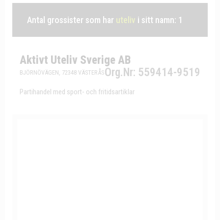
Antal grossister som har
uteliv
i sitt namn: 1
Aktivt Uteliv Sverige AB
Org.Nr: 559414-9519
BJÖRNÖVÄGEN, 72348 VÄSTERÅS
Partihandel med sport- och fritidsartiklar