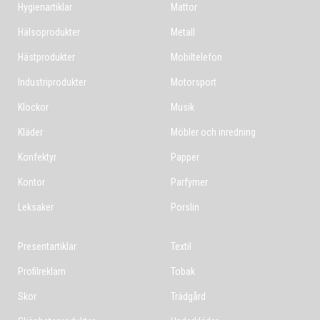
Hygienartiklar
Mattor
Hälsoprodukter
Metall
Hästprodukter
Mobiltelefon
Industriprodukter
Motorsport
Klockor
Musik
Kläder
Möbler och inredning
Konfektyr
Papper
Kontor
Parfymer
Leksaker
Porslin
Presentartiklar
Textil
Profilreklam
Tobak
Skor
Trädgård