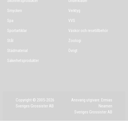
Skönhetsprodukter
Underkläder
Smycken
Verktyg
Spa
VVS
Sportartiklar
Väskor och resetillbehör
Stål
Zoologi
Städmaterial
Övrigt
Säkerhetsprodukter
Copyright © 2005-2026
Ansvarig utgivare: Ermias
Sveriges Grossister AB
Neamen
Sveriges Grossister AB