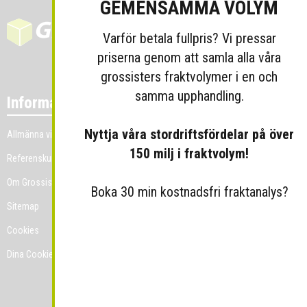
GEMENSAMMA VOLYM
Varför betala fullpris? Vi pressar
priserna genom att samla alla våra
grossisters fraktvolymer i en och
samma upphandling.
Information
Nyttja våra stordriftsfördelar på över
Allmänna villkor
150 milj i fraktvolym!
Referenskunder
Om Grossist.se
Boka 30 min kostnadsfri fraktanalys?
Sitemap
Cookies
Dina Cookie-prefenser