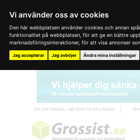
Vi använder oss av cookies
Den här webbplatsen använder cookies och annan spårn
funktionalitet på webbplatsen
,
för att ge en bättre up
marknadsföringsinteraktioner
,
för att visa annonser so
Jag accepterar
Jag avböjer
Ändra mina inställningar
Gör som Varsego - välj Litium för din e-handel
Star