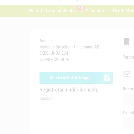
Ny!
Hem
Grossist Webbyrå
Grossister
Produkter
Adress:
Moderna Smycken i Ulricehamn AB
EKESLUNDA 204
Partih
52398 HÖKERUM
Skicka offertförfrågan
Registrerad under bransch:
Namn
Klockor
E-post