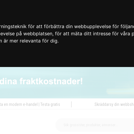
ingsteknik för att förbättra din webbupplevelse för följa
plevelse på webbplatsen
,
för att mäta ditt intresse för våra
m är mer relevanta för dig
.
ta en modern e-handel | Testa gratis
Skräddarsy din webbs