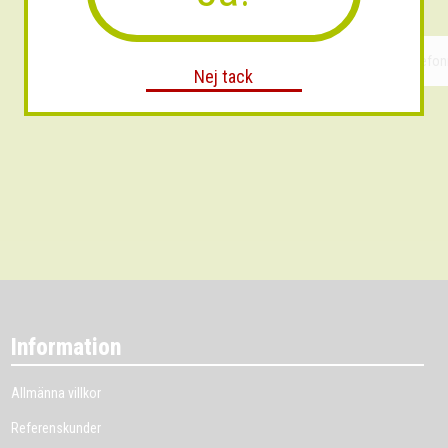
Nej tack
Information
Allmänna villkor
Referenskunder