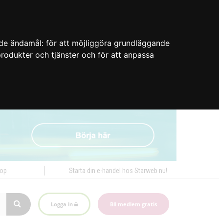
nde ändamål:
för att möjliggöra grundläggande
 produkter och tjänster och för att anpassa
hop
Starta din e-handel hos Starweb nu!
Logga in
Bli medlem gratis