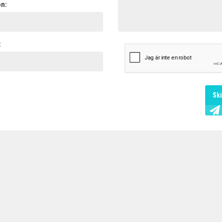
on:
:
Sk
X
SÄNK FRAKTEN VIA VÅR
GEMENSAMMA VOLYM
Varför betala fullpris? Vi pressar
priserna genom att samla alla våra
grossisters fraktvolymer i en och
samma upphandling.