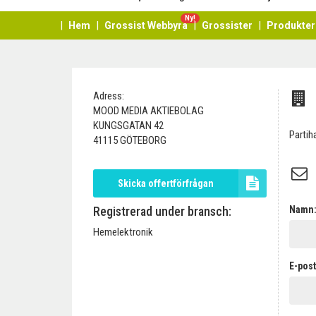
Ny!
Hem
Grossist Webbyrå
Grossister
Produkter
Adress:
MOOD MEDIA AKTIEBOLAG
KUNGSGATAN 42
Partih
41115 GÖTEBORG
Skicka offertförfrågan
Registrerad under bransch:
Namn
Hemelektronik
E-post