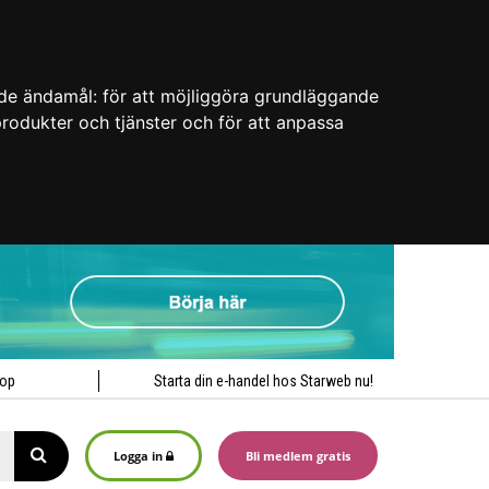
nde ändamål:
för att möjliggöra grundläggande
 produkter och tjänster och för att anpassa
hop
Starta din e-handel hos Starweb nu!
Logga in
Bli medlem gratis