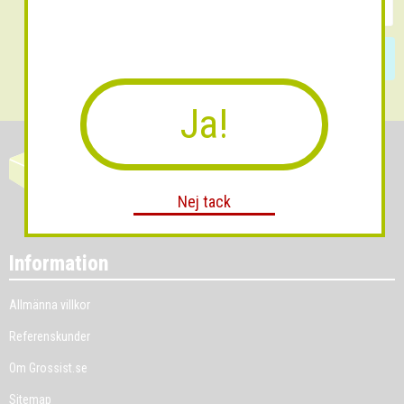
Skicka
Ja!
Nej tack
Information
Allmänna villkor
Referenskunder
Om Grossist.se
Sitemap