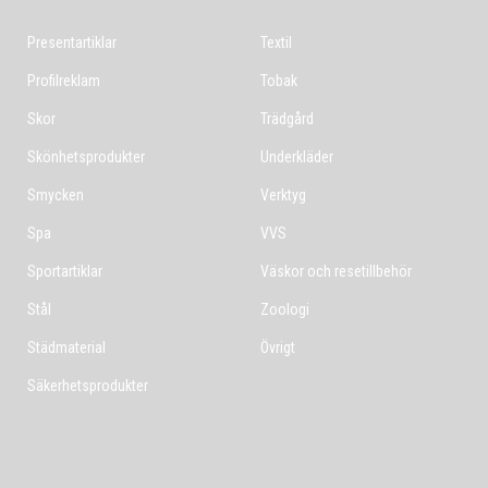
Presentartiklar
Textil
Profilreklam
Tobak
Skor
Trädgård
Skönhetsprodukter
Underkläder
Smycken
Verktyg
Spa
VVS
Sportartiklar
Väskor och resetillbehör
Stål
Zoologi
Städmaterial
Övrigt
Säkerhetsprodukter