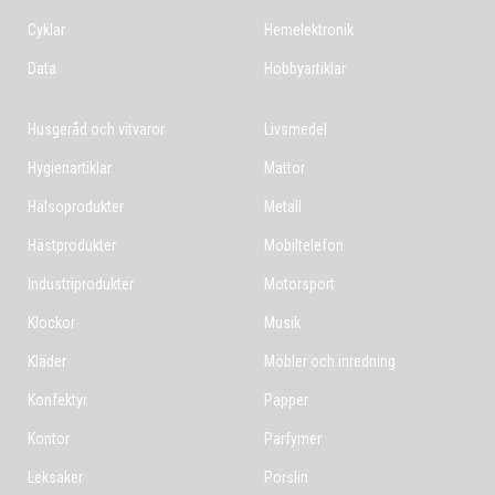
Cyklar
Hemelektronik
Data
Hobbyartiklar
Husgeråd och vitvaror
Livsmedel
Hygienartiklar
Mattor
Hälsoprodukter
Metall
Hästprodukter
Mobiltelefon
Industriprodukter
Motorsport
Klockor
Musik
Kläder
Möbler och inredning
Konfektyr
Papper
Kontor
Parfymer
Leksaker
Porslin