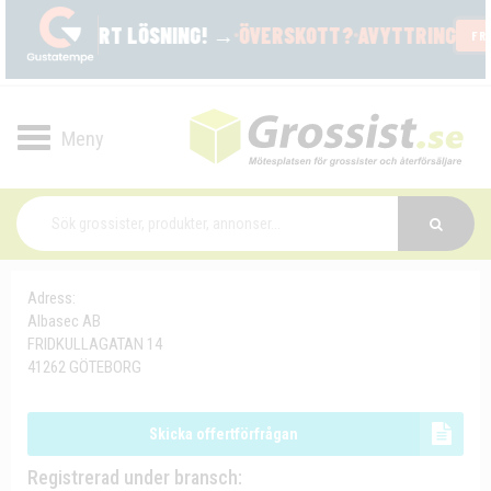
Toggle
navigation
Adress:
Albasec AB
FRIDKULLAGATAN 14
41262 GÖTEBORG
Skicka offertförfrågan
Registrerad under bransch: