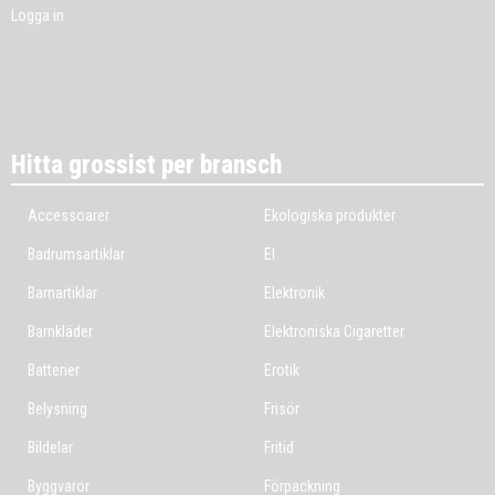
Logga in
Hitta grossist per bransch
Accessoarer
Ekologiska produkter
Badrumsartiklar
El
Barnartiklar
Elektronik
Barnkläder
Elektroniska Cigaretter
Batterier
Erotik
Belysning
Frisör
Bildelar
Fritid
Byggvaror
Förpackning