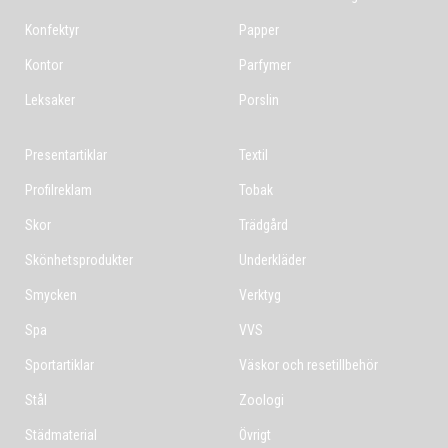
Konfektyr
Papper
Kontor
Parfymer
Leksaker
Porslin
Presentartiklar
Textil
Profilreklam
Tobak
Skor
Trädgård
Skönhetsprodukter
Underkläder
Smycken
Verktyg
Spa
VVS
Sportartiklar
Väskor och resetillbehör
Stål
Zoologi
Städmaterial
Övrigt