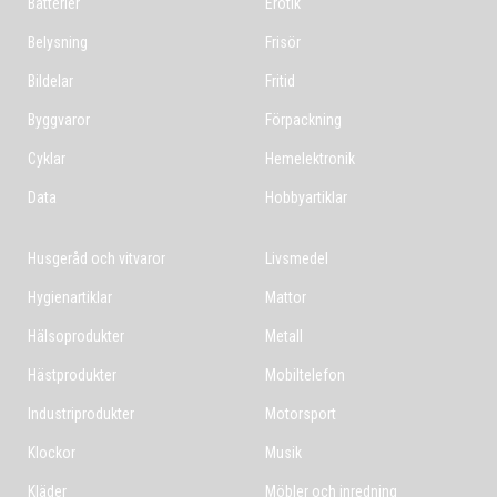
Batterier
Erotik
Belysning
Frisör
Bildelar
Fritid
Byggvaror
Förpackning
Cyklar
Hemelektronik
Data
Hobbyartiklar
Husgeråd och vitvaror
Livsmedel
Hygienartiklar
Mattor
Hälsoprodukter
Metall
Hästprodukter
Mobiltelefon
Industriprodukter
Motorsport
Klockor
Musik
Kläder
Möbler och inredning