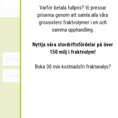
Varför betala fullpris? Vi pressar
priserna genom att samla alla våra
grossisters fraktvolymer i en och
samma upphandling.
Sänk dina fraktkostnader!
30 minuters kostnadsfri konsultation
Nyttja våra stordriftsfördelar på över
150 milj i fraktvolym!
Boka 30 min kostnadsfri fraktanalys?
Skicka