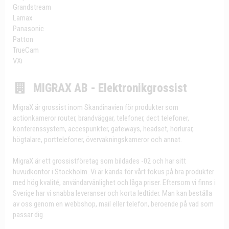
Grandstream
Lamax
Panasonic
Patton
TrueCam
VXi
MIGRAX AB - Elektronikgrossist
MigraX är grossist inom Skandinavien för produkter som
actionkameror router, brandväggar, telefoner, dect telefoner,
konferenssystem, accespunkter, gateways, headset, hörlurar,
högtalare, porttelefoner, övervakningskameror och annat.
MigraX är ett grossistföretag som bildades -02 och har sitt
huvudkontor i Stockholm. Vi är kända för vårt fokus på bra produkter
med hög kvalité, användarvänlighet och låga priser. Eftersom vi finns i
Sverige har vi snabba leveranser och korta ledtider. Man kan beställa
av oss genom en webbshop, mail eller telefon, beroende på vad som
passar dig.