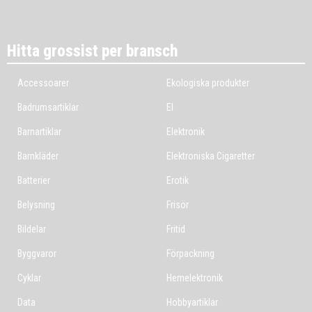
Hitta grossist per bransch
Accessoarer
Ekologiska produkter
Badrumsartiklar
El
Barnartiklar
Elektronik
Barnkläder
Elektroniska Cigaretter
Batterier
Erotik
Belysning
Frisör
Bildelar
Fritid
Byggvaror
Förpackning
Cyklar
Hemelektronik
Data
Hobbyartiklar