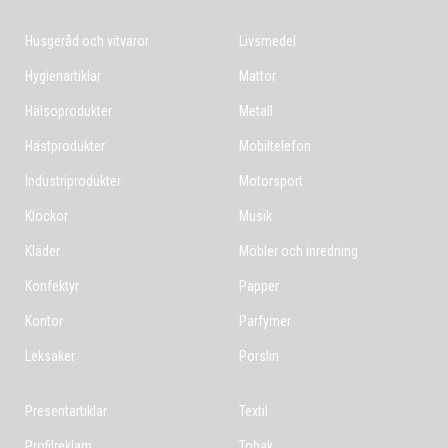
Husgeråd och vitvaror
Livsmedel
Hygienartiklar
Mattor
Hälsoprodukter
Metall
Hästprodukter
Mobiltelefon
Industriprodukter
Motorsport
Klockor
Musik
Kläder
Möbler och inredning
Konfektyr
Papper
Kontor
Parfymer
Leksaker
Porslin
Presentartiklar
Textil
Profilreklam
Tobak