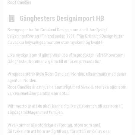
Root Candles
Gånghesters Designimport HB
Sverigeagentur för Grönlund Design, som är ett familjeägt
belysningsföretag i Finland sedan 1981. Från Grönlund Design hittar
du vackra belysningsarmaturer utav mycket hög kvalité.
Lika mycket som vi gärna visar upp våra produkter i vårt Showroom i
Gånghester, kommer vi gärna till er för en presentation.
Vi representerar även Root Candles i Norden, tillsammans med deras
agentur i Norden.
Root Candles är ett ljus helt naturligt med bivax
&
eteriska oljor som
varken innehåller paraffin eller sotar.
Vårt motto är att du skall känna dig lika välkommen till oss som till
söndagsmiddagen med familjen.
Vi välkomnar alla storlekar av företag, stora som små.
Så tveka inte att höra av dig till oss, för att bli en del av oss.