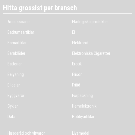
Hitta grossist per bransch
Accessoarer
Ekologiska produkter
Badrumsartiklar
El
Barnartiklar
Elektronik
Barnkläder
Elektroniska Cigaretter
Batterier
Erotik
Belysning
Frisör
Bildelar
Fritid
Byggvaror
Förpackning
Cyklar
Hemelektronik
Data
Hobbyartiklar
Husgeråd och vitvaror
Livsmedel