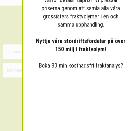
priserna genom att samla alla våra
grossisters fraktvolymer i en och
Sänk dina fraktkostnader!
samma upphandling.
30 minuters kostnadsfri konsultation
Nyttja våra stordriftsfördelar på över
150 milj i fraktvolym!
Boka 30 min kostnadsfri fraktanalys?
Skicka