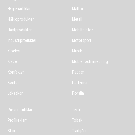
Hygienartiklar
Mattor
Hälsoprodukter
Metall
Hästprodukter
Mobiltelefon
Industriprodukter
Motorsport
Klockor
Musik
Kläder
Möbler och inredning
Konfektyr
Papper
Kontor
Parfymer
Leksaker
Porslin
Presentartiklar
Textil
Profilreklam
Tobak
Skor
Trädgård