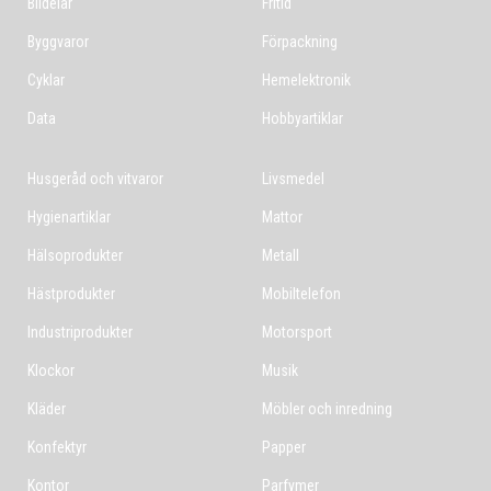
Bildelar
Fritid
Byggvaror
Förpackning
Cyklar
Hemelektronik
Data
Hobbyartiklar
Husgeråd och vitvaror
Livsmedel
Hygienartiklar
Mattor
Hälsoprodukter
Metall
Hästprodukter
Mobiltelefon
Industriprodukter
Motorsport
Klockor
Musik
Kläder
Möbler och inredning
Konfektyr
Papper
Kontor
Parfymer