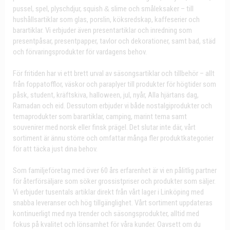
pussel, spel, plyschdjur, squish
&
slime och småleksaker – till
hushållsartiklar som glas, porslin, köksredskap, kaffeserier och
barartiklar. Vi erbjuder även presentartiklar och inredning som
presentpåsar, presentpapper, tavlor och dekorationer, samt bad, städ
och förvaringsprodukter för vardagens behov.
För fritiden har vi ett brett urval av säsongsartiklar och tillbehör – allt
från foppatofflor, väskor och paraplyer till produkter för högtider som
påsk, student, kräftskiva, halloween, jul, nyår, Alla hjärtans dag,
Ramadan och eid. Dessutom erbjuder vi både nostalgiprodukter och
temaprodukter som barartiklar, camping, marint tema samt
souvenirer med norsk eller finsk prägel. Det slutar inte där, vårt
sortiment är ännu större och omfattar många fler produktkategorier
för att täcka just dina behov.
Som familjeföretag med över 60 års erfarenhet är vi en pålitlig partner
för återförsäljare som söker grossistpriser och produkter som säljer.
Vi erbjuder tusentals artiklar direkt från vårt lager i Linköping med
snabba leveranser och hög tillgänglighet. Vårt sortiment uppdateras
kontinuerligt med nya trender och säsongsprodukter, alltid med
fokus på kvalitet och lönsamhet för våra kunder. Oavsett om du