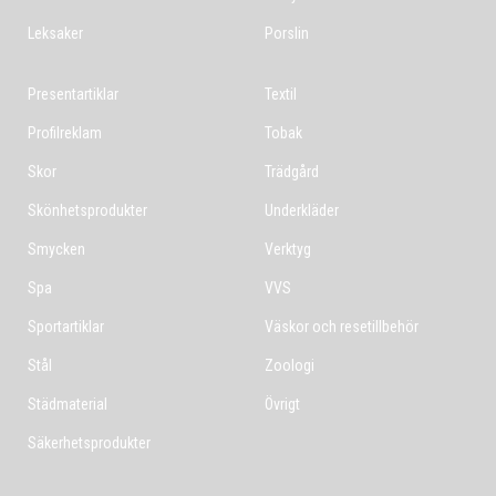
Leksaker
Porslin
Presentartiklar
Textil
Profilreklam
Tobak
Skor
Trädgård
Skönhetsprodukter
Underkläder
Smycken
Verktyg
Spa
VVS
Sportartiklar
Väskor och resetillbehör
Stål
Zoologi
Städmaterial
Övrigt
Säkerhetsprodukter