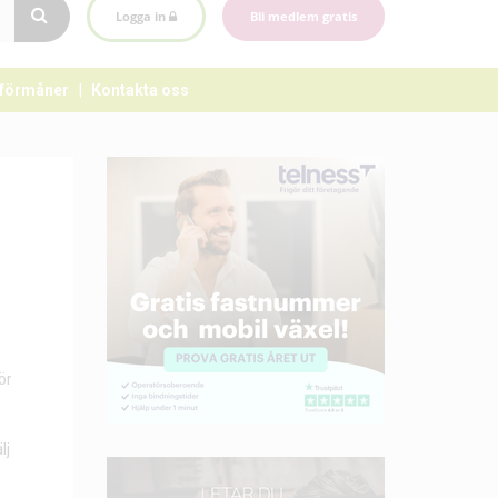
Logga in
Bli medlem gratis
förmåner
Kontakta oss
a
ör
lj