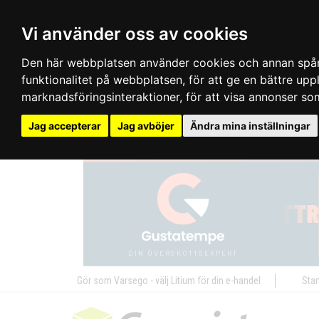
Vi använder oss av cookies
Den här webbplatsen använder cookies och annan spårn
funktionalitet på webbplatsen
,
för att ge en bättre up
marknadsföringsinteraktioner
,
för att visa annonser so
Jag accepterar
Jag avböjer
Ändra mina inställningar
Gör som Varsego - välj Litium för din e-handel
Star