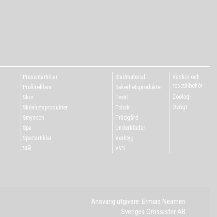
Presentartiklar
Städmaterial
Väskor och
resetillbehör
Profilreklam
Säkerhetsprodukter
Zoologi
Skor
Textil
Övrigt
Skönhetsprodukter
Tobak
Smycken
Trädgård
Spa
Underkläder
Sportartiklar
Verktyg
Stål
VVS
Ansvarig utgivare: Ermias Neamen
Sveriges Grossister AB