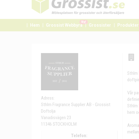
Ny!
Hem
Grossist Webbyrå
Grossister
Produkter
Sthlm 
doftpi
Vår pa
Adress:
defini
Sthlm Fragrance Supplier AB - Grossist
Sthlm 
Doftolja
hem oc
Vanadisvägen 23
11346 STOCKHOLM
Aroma 
mellan
Telefon: