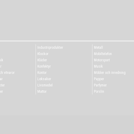
Industriprodukter
Metall
g
Klockor
Mobiltelefon
ik
Kläder
Motorsport
r
Konfektyr
Musik
h vitvaror
Kontor
Möbler och inredning
ar
Leksaker
Papper
ter
Livsmedel
Parfymer
er
Mattor
Porslin