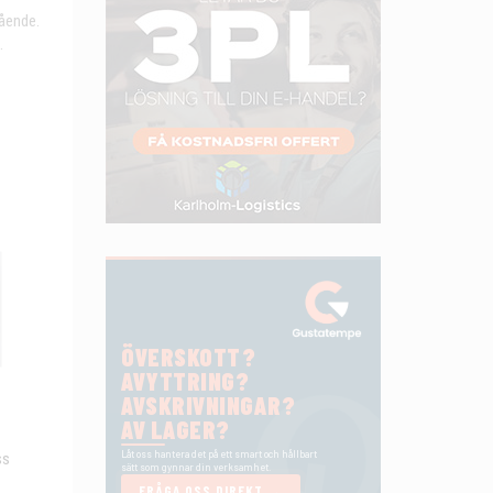
gående.
.
ss