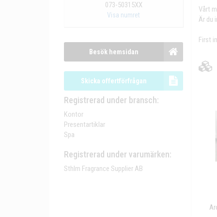
073-50315XX
Vårt m
Visa numret
Är du 
First 
Besök hemsidan
Skicka offertförfrågan
Registrerad under bransch:
Kontor
Presentartiklar
Spa
Registrerad under varumärken:
Sthlm Fragrance Supplier AB
Ar