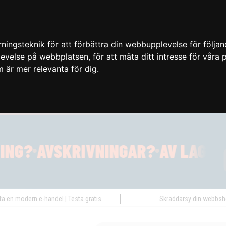
ingsteknik för att förbättra din webbupplevelse för följa
plevelse på webbplatsen
,
för att mäta ditt intresse för våra
m är mer relevanta för dig
.
ta en modern e-handel | Testa gratis
Skräddarsy din webbs