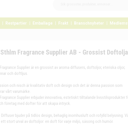
Restpartier
Emballage
Frakt
Branschnyheter
Medlems
Sthlm Fragrance Supplier AB - Grossist Doftolj
Fragrance Supplier är en grossist av aroma diffusers, doftoljor, eteriska oljor,
nnar och doftljus.
ssion och nisch är kvalitativ doft och design och det är denna passion som
erar vårt varumärke.
Fragrance Supplier erbjuder innovativa, estetiskt tilltalande livsstilsprodukter f
h företag med dofter för att skapa intryck.
Diffuser bjuder på tidlös design, behaglig inomhusluft och rofylld belysning. Vä
 ett stort urval av doftoljor: en doft för varje miljö, säsong och humör.