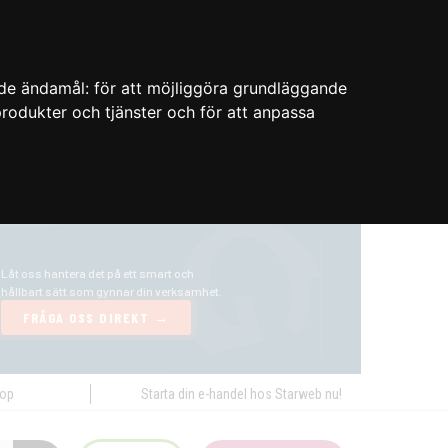
nde ändamål:
för att möjliggöra grundläggande
 produkter och tjänster och för att anpassa
hop
Starta din e-handel hos Starweb nu!