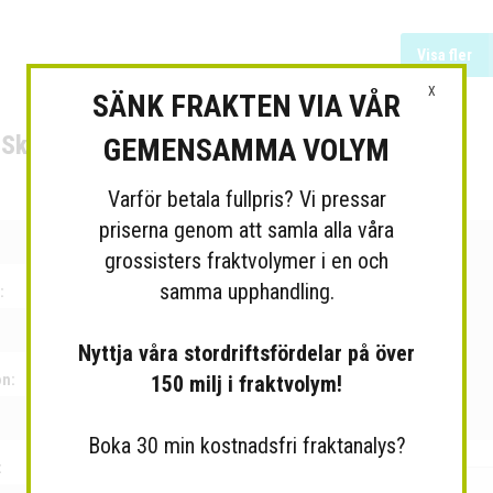
Visa fler
X
SÄNK FRAKTEN VIA VÅR
Skicka meddelande till grossisten
GEMENSAMMA VOLYM
Varför betala fullpris? Vi pressar
:
Meddelande:
priserna genom att samla alla våra
grossisters fraktvolymer i en och
samma upphandling.
:
Nyttja våra stordriftsfördelar på över
on:
150 milj i fraktvolym!
Boka 30 min kostnadsfri fraktanalys?
: