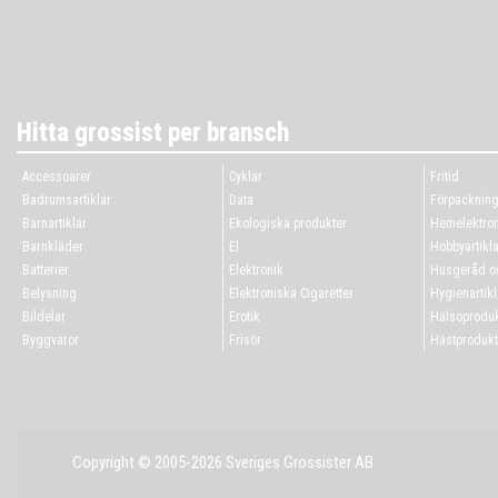
Hitta grossist per bransch
Accessoarer
Cyklar
Fritid
Badrumsartiklar
Data
Förpacknin
Barnartiklar
Ekologiska produkter
Hemelektron
Barnkläder
El
Hobbyartikla
Batterier
Elektronik
Husgeråd oc
Belysning
Elektroniska Cigaretter
Hygienartikl
Bildelar
Erotik
Hälsoproduk
Byggvaror
Frisör
Hästprodukt
Copyright © 2005-2026 Sveriges Grossister AB