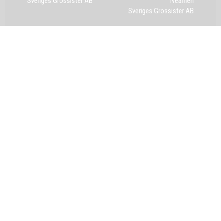
Sveriges Grossister AB
Neamen
Sveriges Grossister AB