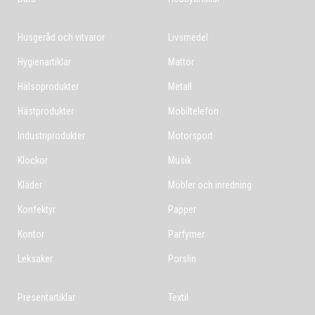
Husgeråd och vitvaror
Livsmedel
Hygienartiklar
Mattor
Hälsoprodukter
Metall
Hästprodukter
Mobiltelefon
Industriprodukter
Motorsport
Klockor
Musik
Kläder
Möbler och inredning
Konfektyr
Papper
Kontor
Parfymer
Leksaker
Porslin
Presentartiklar
Textil