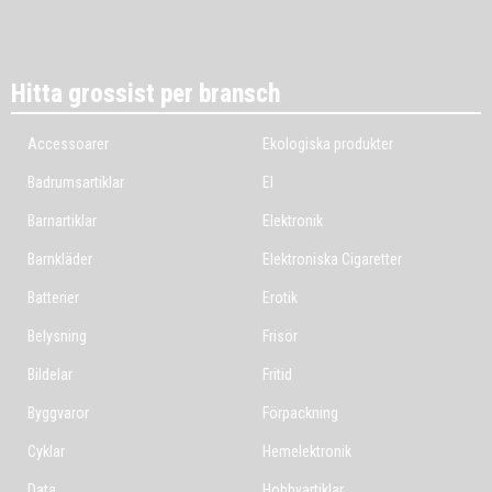
Hitta grossist per bransch
Accessoarer
Ekologiska produkter
Badrumsartiklar
El
Barnartiklar
Elektronik
Barnkläder
Elektroniska Cigaretter
Batterier
Erotik
Belysning
Frisör
Bildelar
Fritid
Byggvaror
Förpackning
Cyklar
Hemelektronik
Data
Hobbyartiklar