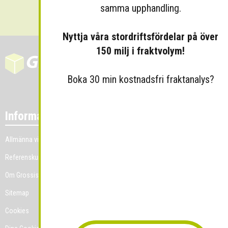
Skicka
samma upphandling.
Nyttja våra stordriftsfördelar på över
150 milj i fraktvolym!
Boka 30 min kostnadsfri fraktanalys?
Information
Allmänna villkor
Referenskunder
Om Grossist.se
Sitemap
Cookies