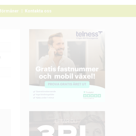
förmåner
Kontakta oss
.