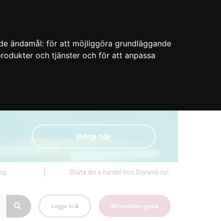
nde ändamål:
för att möjliggöra grundläggande
 produkter och tjänster och för att anpassa
hop
Starta din e-handel hos Starweb nu!
Logga in
Bli medlem gratis