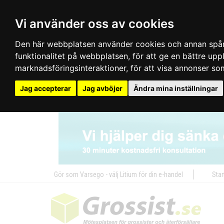
Vi använder oss av cookies
Den här webbplatsen använder cookies och annan spårn
funktionalitet på webbplatsen
,
för att ge en bättre up
marknadsföringsinteraktioner
,
för att visa annonser so
Jag accepterar
Jag avböjer
Ändra mina inställningar
Gör som Varsego - välj Litium för din e-handel
Star