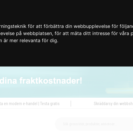
ingsteknik för att förbättra din webbupplevelse för följa
plevelse på webbplatsen
,
för att mäta ditt intresse för våra
m är mer relevanta för dig
.
ta en modern e-handel | Testa gratis
Skräddarsy din webbs