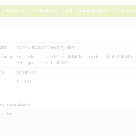
Restpartier
Emballage
Frakt
Branschnyheter
Medlems
arti:
Posters 40x50 cm med magnetram
ivning:
Fina posters i canvas från Fresh Kid. Hängare i trä medföljer! 40x50 cm
Rek. utpris 199:-/st. Totalt 3383:-.
ori:
Barnartiklar
1 000,00
r om så önskas):