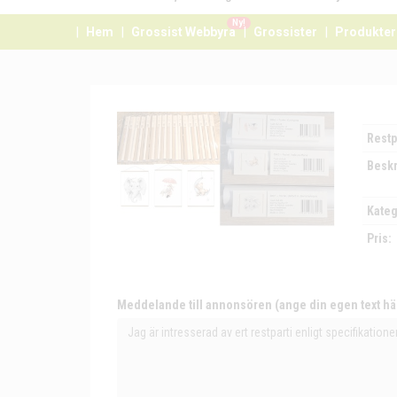
Ny!
Hem
Grossist Webbyrå
Grossister
Produkter
Restp
Beskr
Kateg
Pris:
Meddelande till annonsören (ange din egen text hä