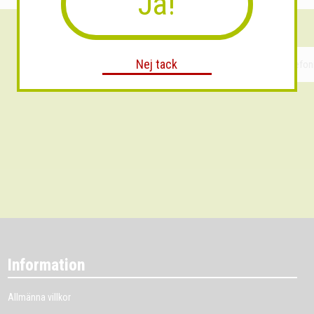
Ja!
Nej tack
Information
Allmänna villkor