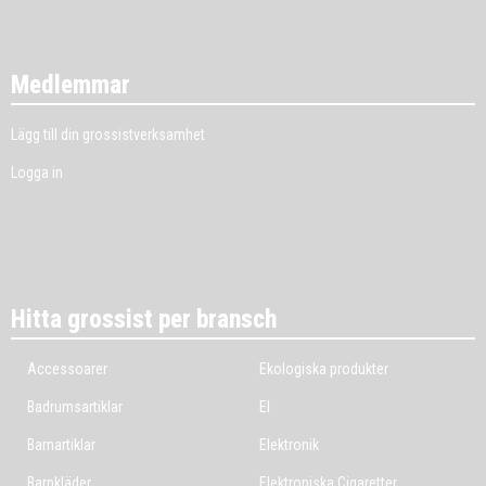
Medlemmar
Lägg till din grossistverksamhet
Logga in
Hitta grossist per bransch
Accessoarer
Ekologiska produkter
Badrumsartiklar
El
Barnartiklar
Elektronik
Barnkläder
Elektroniska Cigaretter