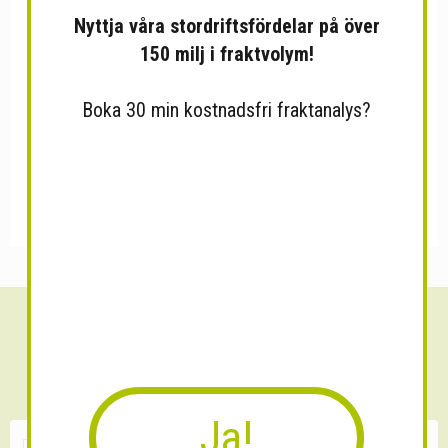
Nyttja våra stordriftsfördelar på över
150 milj i fraktvolym!
Boka 30 min kostnadsfri fraktanalys?
Sänk dina fraktkostnader!
30 minuters kostnadsfri konsultation
Ja!