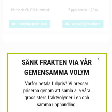
Piptobak VAUEN Auenland
Zippo bensin -125 ml
Kontakta grossisten
Kontakta grossisten
X
SÄNK FRAKTEN VIA VÅR
GEMENSAMMA VOLYM
Varför betala fullpris? Vi pressar
priserna genom att samla alla våra
grossisters fraktvolymer i en och
samma upphandling.