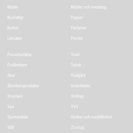
Kläder
Möbler och inredning
Konfektyr
Papper
Kontor
Parfymer
Leksaker
Porslin
Presentartiklar
Textil
Profilreklam
Tobak
Skor
Trädgård
Skönhetsprodukter
Underkläder
Smycken
Verktyg
Spa
VVS
Sportartiklar
Väskor och resetillbehör
Stål
Zoologi