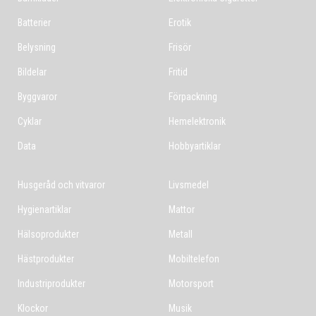
Batterier
Erotik
Belysning
Frisör
Bildelar
Fritid
Byggvaror
Förpackning
Cyklar
Hemelektronik
Data
Hobbyartiklar
Husgeråd och vitvaror
Livsmedel
Hygienartiklar
Mattor
Hälsoprodukter
Metall
Hästprodukter
Mobiltelefon
Industriprodukter
Motorsport
Klockor
Musik