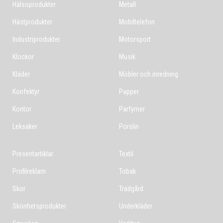
Hälsoprodukter
Metall
Hästprodukter
Mobiltelefon
Industriprodukter
Motorsport
Klockor
Musik
Kläder
Möbler och inredning
Konfektyr
Papper
Kontor
Parfymer
Leksaker
Porslin
Presentartiklar
Textil
Profilreklam
Tobak
Skor
Trädgård
Skönhetsprodukter
Underkläder