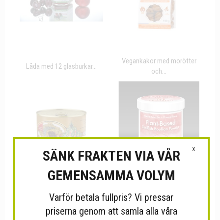
Vegankakor med morötter
Låda med 12 glasburkar...
och...
X
SÄNK FRAKTEN VIA VÅR
GEMENSAMMA VOLYM
Varför betala fullpris? Vi pressar
Auberginegryta
Växtbaserad buljong med
kashkebademjan...
smak...
priserna genom att samla alla våra