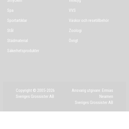
Smycken
Verktyg
Spa
VVS
Sportartiklar
Väskor och resetillbehör
Stål
Zoologi
Städmaterial
Övrigt
Säkerhetsprodukter
Copyright © 2005-2026
Ansvarig utgivare: Ermias
Sveriges Grossister AB
Neamen
Sveriges Grossister AB