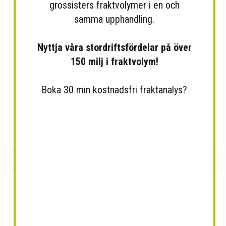
grossisters fraktvolymer i en och
samma upphandling.
Nyttja våra stordriftsfördelar på över
150 milj i fraktvolym!
Boka 30 min kostnadsfri fraktanalys?
Kryddblandning Zombie
Högkvalitativt Stenmalt...
Bacon