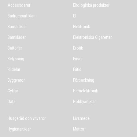
Accessoarer
Ekologiska produkter
Badrumsartiklar
El
Barnartiklar
Elektronik
Barnkläder
Elektroniska Cigaretter
Batterier
Erotik
Belysning
Frisör
Bildelar
Fritid
Byggvaror
Förpackning
Cyklar
Hemelektronik
Data
Hobbyartiklar
Husgeråd och vitvaror
Livsmedel
Hygienartiklar
Mattor