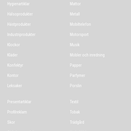
Hygienartiklar
Mattor
Hälsoprodukter
Metall
Hästprodukter
Mobiltelefon
Industriprodukter
Motorsport
Klockor
Musik
Kläder
Möbler och inredning
Konfektyr
Papper
Kontor
Parfymer
Leksaker
Porslin
Presentartiklar
Textil
Profilreklam
Tobak
Skor
Trädgård