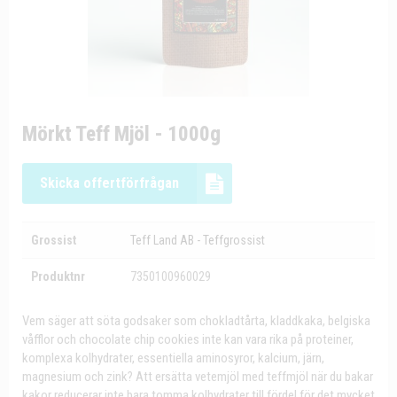
Mörkt Teff Mjöl - 1000g
Skicka offertförfrågan
Grossist
Teff Land AB - Teffgrossist
Produktnr
7350100960029
Vem säger att söta godsaker som chokladtårta, kladdkaka, belgiska
våfflor och chocolate chip cookies inte kan vara rika på proteiner,
komplexa kolhydrater, essentiella aminosyror, kalcium, järn,
magnesium och zink? Att ersätta vetemjöl med teffmjöl när du bakar
kakor reducerar inte bara tomma kolhydrater till fördel för det mycket