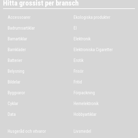
Hitta grossist per bransch
Accessoarer
Ekologiska produkter
Badrumsartiklar
El
Barnartiklar
Elektronik
Barnkläder
Elektroniska Cigaretter
Batterier
Erotik
Belysning
Frisör
Bildelar
Fritid
Byggvaror
Förpackning
Cyklar
Hemelektronik
Data
Hobbyartiklar
Husgeråd och vitvaror
Livsmedel