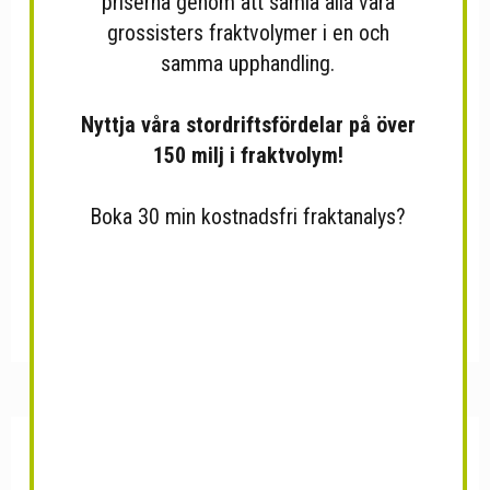
priserna genom att samla alla våra
Soppnudlar 500gr 24st/låda
Bademjan...
grossisters fraktvolymer i en och
samma upphandling.
Nyttja våra stordriftsfördelar på över
150 milj i fraktvolym!
Boka 30 min kostnadsfri fraktanalys?
OLW Rostade Potatis
Cajna 330g
Creamy...