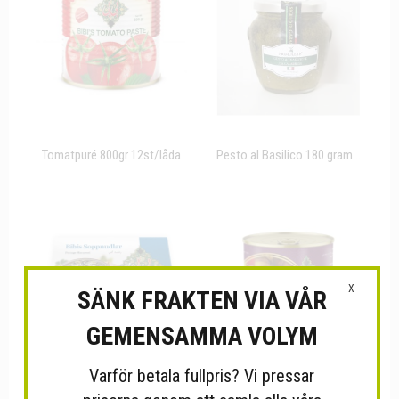
Tomatpuré 800gr 12st/låda
Pesto al Basilico 180 gram...
X
SÄNK FRAKTEN VIA VÅR
GEMENSAMMA VOLYM
Varför betala fullpris? Vi pressar
stekta auberginer /