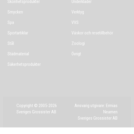
Skönhetsprodukter
Underkläder
Smycken
Verktyg
Spa
VVS
Sportartiklar
Väskor och resetillbehör
Stål
Zoologi
Städmaterial
Övrigt
Säkerhetsprodukter
Copyright © 2005-2026
Ansvarig utgivare: Ermias
Sveriges Grossister AB
Neamen
Sveriges Grossister AB