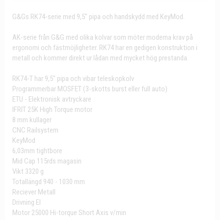
G&Gs RK74-serie med 9,5" pipa och handskydd med KeyMod.
AK-serie från G&G med olika kolvar som möter moderna krav på
ergonomi och fästmöjligheter. RK74 har en gedigen konstruktion i
metall och kommer direkt ur lådan med mycket hög prestanda.
RK74-T har 9,5" pipa och vibar teleskopkolv
Programmerbar MOSFET (3-skotts burst eller full auto)
ETU - Elektronisk avtryckare
IFRIT 25K High Torque motor
8 mm kullager
CNC Railsystem
KeyMod
6,03mm tightbore
Mid Cap 115rds magasin
Vikt 3320 g
Totallängd 940 - 1030 mm
Reciever Metall
Drivning El
Motor 25000 Hi-torque Short Axis v/min