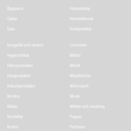
Byggvaror
Förpackning
Cyklar
Hemelektronik
Data
Hobbyartiklar
Husgeråd och vitvaror
Livsmedel
Hygienartiklar
Mattor
Hälsoprodukter
Metall
Hästprodukter
Mobiltelefon
Industriprodukter
Motorsport
Klockor
Musik
Kläder
Möbler och inredning
Konfektyr
Papper
Kontor
Parfymer