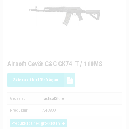
Airsoft Gevär G&G GK74-T / 110MS
Skicka offertförfrågan
Grossist
TacticalStore
Produktnr
A-F3800
Produktsida hos grossisten