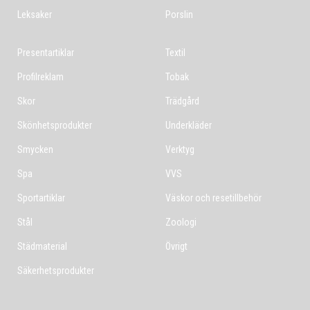
Leksaker
Porslin
Presentartiklar
Textil
Profilreklam
Tobak
Skor
Trädgård
Skönhetsprodukter
Underkläder
Smycken
Verktyg
Spa
VVS
Sportartiklar
Väskor och resetillbehör
Stål
Zoologi
Städmaterial
Övrigt
Säkerhetsprodukter