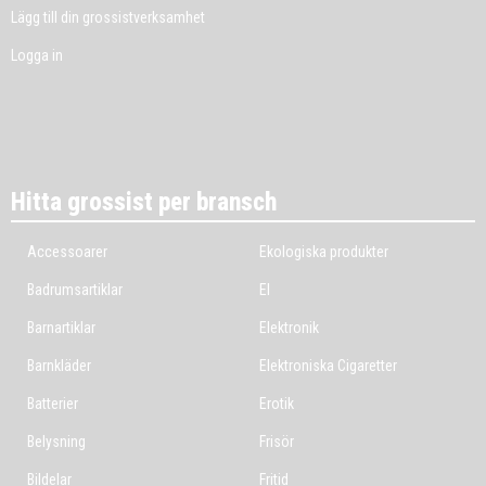
Lägg till din grossistverksamhet
Logga in
Hitta grossist per bransch
Accessoarer
Ekologiska produkter
Badrumsartiklar
El
Barnartiklar
Elektronik
Barnkläder
Elektroniska Cigaretter
Batterier
Erotik
Belysning
Frisör
Bildelar
Fritid