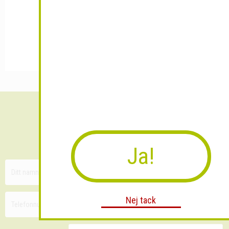
Sänk dina fraktkostnader!
30 minuters kostnadsfri konsultation
Ja!
Nej tack