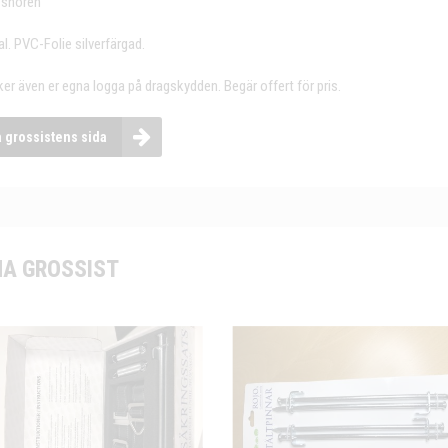
 snören
l. PVC-Folie silverfärgad.
ker även er egna logga på dragskydden. Begär offert för pris.
a grossistens sida
A GROSSIST