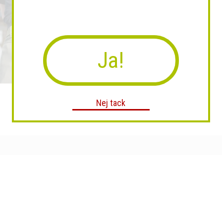
Ja!
Nej tack
Comfort Seat
Ren i 3-Pack Med Renpäls