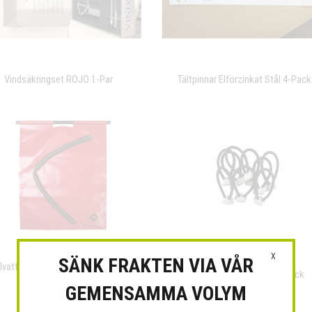
Vindsäkringset ROJO 1-Par
Tältpinnar Elförzinkat Stål 4-Pack
X
SÄNK FRAKTEN VIA VÅR
llvattenlunga Silver eller Röd, Med
Isaflex Gummistropp 10-Pack
Eller Utan Tryck
GEMENSAMMA VOLYM