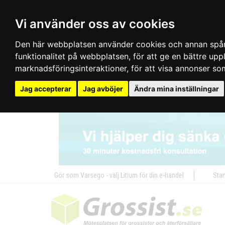
Vi använder oss av cookies
Den här webbplatsen använder cookies och annan spårn
funktionalitet på webbplatsen
,
för att ge en bättre up
marknadsföringsinteraktioner
,
för att visa annonser so
Jag accepterar
Jag avböjer
Ändra mina inställningar
Gör som Varsego - välj Litium för din e-handel
Star