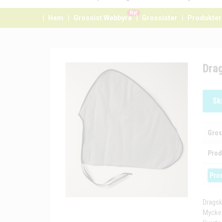
Ny!
Hem
Grossist Webbyrå
Grossister
Produkter
Drag
Sk
Gros
Prod
Pro
Dragsk
Mycket