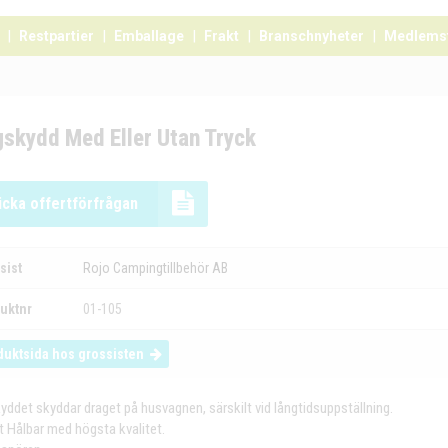
Restpartier
Emballage
Frakt
Branschnyheter
Medlems
skydd Med Eller Utan Tryck
icka offertförfrågan
sist
Rojo Campingtillbehör AB
uktnr
01-105
duktsida hos grossisten
yddet skyddar draget på husvagnen, särskilt vid långtidsuppställning.
 Hålbar med högsta kvalitet.