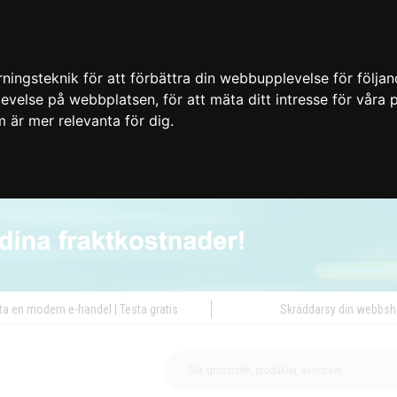
ingsteknik för att förbättra din webbupplevelse för följa
plevelse på webbplatsen
,
för att mäta ditt intresse för våra
m är mer relevanta för dig
.
ta en modern e-handel | Testa gratis
Skräddarsy din webbs