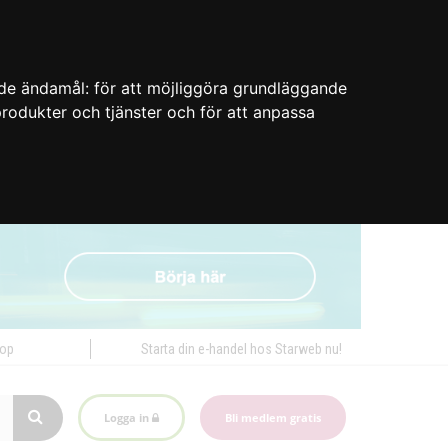
nde ändamål:
för att möjliggöra grundläggande
 produkter och tjänster och för att anpassa
hop
Starta din e-handel hos Starweb nu!
Logga in
Bli medlem gratis