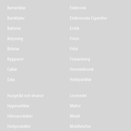
Barnartiklar
Elektronik
Barnkläder
Elektroniska Cigaretter
Batterier
Erotik
Belysning
Frisör
Bildelar
Fritid
Byggvaror
Förpackning
Cyklar
Hemelektronik
Data
Hobbyartiklar
Husgeråd och vitvaror
Livsmedel
Hygienartiklar
Mattor
Hälsoprodukter
Metall
Hästprodukter
Mobiltelefon