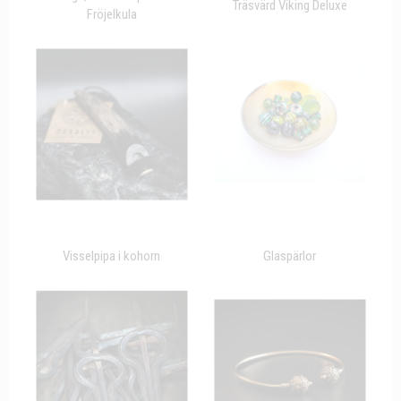
Träsvärd Viking Deluxe
Fröjelkula
Visselpipa i kohorn
Glaspärlor