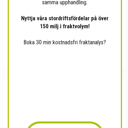
samma upphandling.
Nyttja våra stordriftsfördelar på över
150 milj i fraktvolym!
Boka 30 min kostnadsfri fraktanalys?
KAFFEBURK I METALL
Dryckeshorn
12x8x18CM...