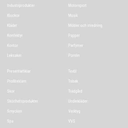
Industriprodukter
Motorsport
Klockor
Musik
Kläder
Möbler och inredning
Konfektyr
Papper
Kontor
Parfymer
Leksaker
Porslin
Presentartiklar
Textil
Profilreklam
Tobak
Skor
Trädgård
Skönhetsprodukter
Underkläder
Smycken
Verktyg
Spa
VVS