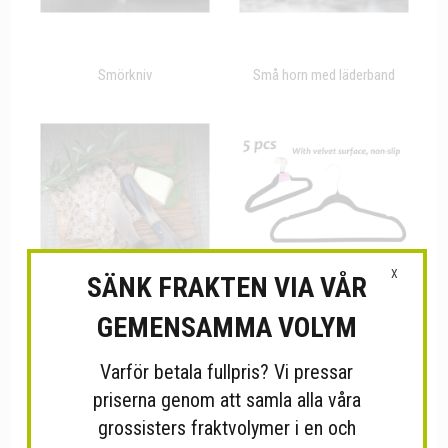
Smörkniv
Små horn med läderband
X
SÄNK FRAKTEN VIA VÅR
GEMENSAMMA VOLYM
Smörkniv
GALGE 45x23CM 5-PACK
Varför betala fullpris? Vi pressar
priserna genom att samla alla våra
grossisters fraktvolymer i en och