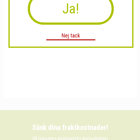
Ja!
Nej tack
Sänk dina fraktkostnader!
30 minuters kostnadsfri konsultation