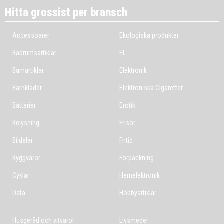
Hitta grossist per bransch
Accessoarer
Ekologiska produkter
Badrumsartiklar
El
Barnartiklar
Elektronik
Barnkläder
Elektroniska Cigaretter
Batterier
Erotik
Belysning
Frisör
Bildelar
Fritid
Byggvaror
Förpackning
Cyklar
Hemelektronik
Data
Hobbyartiklar
Husgeråd och vitvaror
Livsmedel