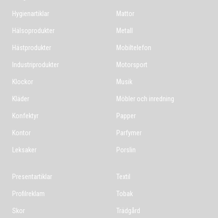
Hygienartiklar
Mattor
Hälsoprodukter
Metall
Hästprodukter
Mobiltelefon
Industriprodukter
Motorsport
Klockor
Musik
Kläder
Möbler och inredning
Konfektyr
Papper
Kontor
Parfymer
Leksaker
Porslin
Presentartiklar
Textil
Profilreklam
Tobak
Skor
Trädgård