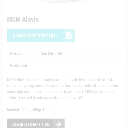
MSM Alavis
Skicka offertförfrågan
Grossist
Ion Silver AB
Produktnr
MSM Alavis kan med fördel användas av de flesta djur. De största
och mest vanliga användarna är hästar, hundar och katter, men även
andra djur som t ex kor kan dra nytta av ämnet. MSM ger kroppen
tillskott av metyl och organiskt bundet svavel.
Innehåll: 200gr, 500gr, 1000gr
Visa grossistens sida