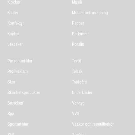
Klockor
Musik
Kläder
Möbler och inredning
Konfektyr
Papper
Kontor
Parfymer
Leksaker
Porslin
Presentartiklar
Textil
Profilreklam
Tobak
Skor
Trädgård
Skönhetsprodukter
Underkläder
Smycken
Verktyg
Spa
VVS
Sportartiklar
Väskor och resetillbehör
Stål
Zoologi