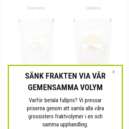
Silversalva
Glidlakan
X
SÄNK FRAKTEN VIA VÅR
GEMENSAMMA VOLYM
MSM MetylSulfonylMetan -...
Betaglukan 250g - immun.se
Varför betala fullpris? Vi pressar
priserna genom att samla alla våra
grossisters fraktvolymer i en och
samma upphandling.