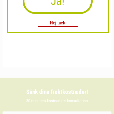
Ja!
Nej tack
Sänk dina fraktkostnader!
30 minuters kostnadsfri konsultation