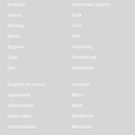
Barnkläder
Elektroniska Cigaretter
Batterier
Erotik
Belysning
Frisör
Bildelar
Fritid
Byggvaror
Förpackning
Cyklar
Hemelektronik
Data
Hobbyartiklar
Husgeråd och vitvaror
Livsmedel
Hygienartiklar
Mattor
Hälsoprodukter
Metall
Hästprodukter
Mobiltelefon
Industriprodukter
Motorsport