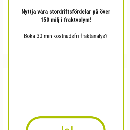
Nyttja våra stordriftsfördelar på över
150 milj i fraktvolym!
Boka 30 min kostnadsfri fraktanalys?
Hot stone - stora paketet
Kolloidalt Järn – 500ml /...
60...