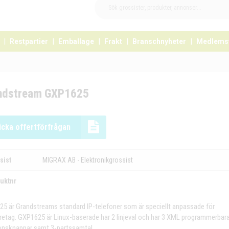
Restpartier
Emballage
Frakt
Branschnyheter
Medlems
ndstream GXP1625
icka offertförfrågan
sist
MIGRAX AB - Elektronikgrossist
uktnr
5 är Grandstreams standard IP-telefoner som är speciellt anpassade för
etag. GXP1625 är Linux-baserade har 2 linjeval och har 3 XML programmerbar
onsknappar samt 3-partssamtal.