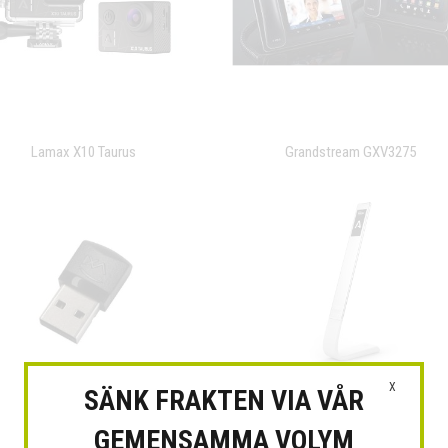
Lamax X10 Taurus
Grandstream GXV3275
X
SÄNK FRAKTEN VIA VÅR
VXi BT2
Lamax GentiLight Touch
GEMENSAMMA VOLYM