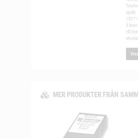
Telefo
språk.
132 * 
2 linj
HD bre
ekodäm
Vis
MER PRODUKTER FRÅN SAMM