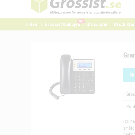
Ny!
Hem
Grossist Webbyrå
Grossister
Produkter
Gra
Sk
Gros
Prod
GXP162
småför
funkti