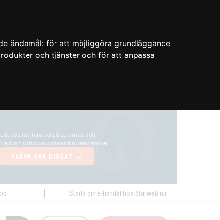
nde ändamål:
för att möjliggöra grundläggande
 produkter och tjänster och för att anpassa
hop
Starta din e-handel hos Starweb nu!