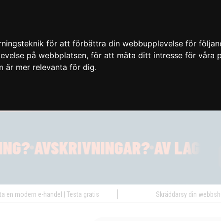
ingsteknik för att förbättra din webbupplevelse för följa
plevelse på webbplatsen
,
för att mäta ditt intresse för våra
m är mer relevanta för dig
.
ta en modern e-handel | Testa gratis
Skräddarsy din webbs