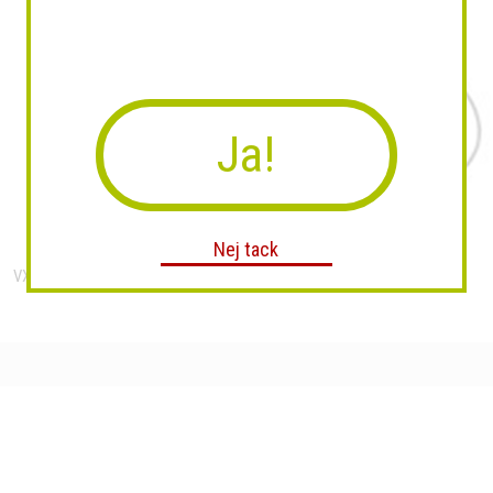
Ja!
Nej tack
VXi UC Priset LUX Stereo
VXi QD1086