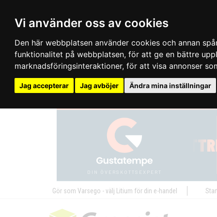
Vi använder oss av cookies
Den här webbplatsen använder cookies och annan spårn
funktionalitet på webbplatsen
,
för att ge en bättre up
marknadsföringsinteraktioner
,
för att visa annonser so
Jag accepterar
Jag avböjer
Ändra mina inställningar
Gör som Varsego - välj Litium för din e-handel
Star