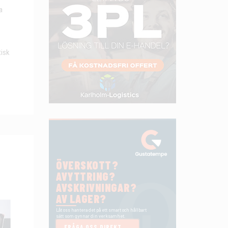
a
tisk