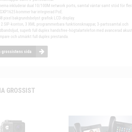
nerna inkluderar dual 10/100M network ports, samtal väntar samt stöd för fler
 GXP1625 kommer har integrerad PoE.
48 pixel bakgrundsbelyst grafisk LCD-display.
er, 2 SIP-konton, 3 XML programmerbara funktionsknappar, 3-partssamtal.och
dbandsljud, superb full duplex handsfree-högtalartelefon med avancerad akus
pare och utmärkt full duplex prestanda.
a grossistens sida
A GROSSIST