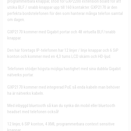
programmerbara knappar, stöd för GXP2200 extension board för att
utöka BLF / snabb knappar upp till 160 kontakter. GXP2170 är den
perfekta bordstelefonen för den som hanterar många telefon samtal
om dagen.
GXP2170 kommer med Gigabit portar och 48 virtuella BLF/snabb
knappar.
Den här företags IP-telefonen har 12 linjer / linje knappar och 6 SiP
konton och kommer med en 4,3 tums LCD skärm och HD-ljud.
Telefonen stödjer högsta möjliga hastighet med sina dubbla Gigabit
nätverks portar.
GXP2170 kommer med integrerad PoE så enda kabeln man behöver
ha är nätverks kabeln.
Med inbyggd bluetooth så kan du synka din mobil eller bluetooth
headset med telefonen också!
12 linjer, 6 SIP konton, 4 XML programmerbara context sensitive
knappar