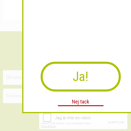
Sänk dina fraktkostnader!
30 minuters kostnadsfri konsultation
Ja!
Nej tack