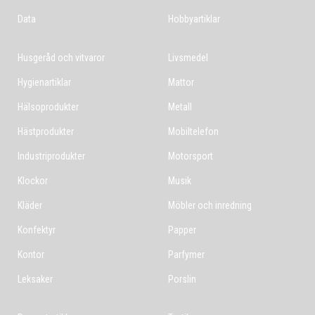
Data
Hobbyartiklar
Husgeråd och vitvaror
Livsmedel
Hygienartiklar
Mattor
Hälsoprodukter
Metall
Hästprodukter
Mobiltelefon
Industriprodukter
Motorsport
Klockor
Musik
Kläder
Möbler och inredning
Konfektyr
Papper
Kontor
Parfymer
Leksaker
Porslin