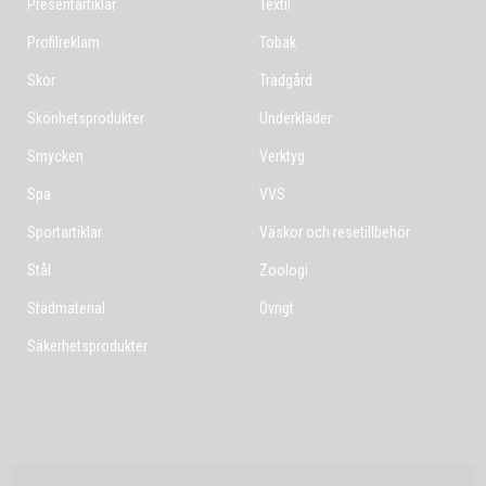
Presentartiklar
Textil
Profilreklam
Tobak
Skor
Trädgård
Skönhetsprodukter
Underkläder
Smycken
Verktyg
Spa
VVS
Sportartiklar
Väskor och resetillbehör
Stål
Zoologi
Städmaterial
Övrigt
Säkerhetsprodukter