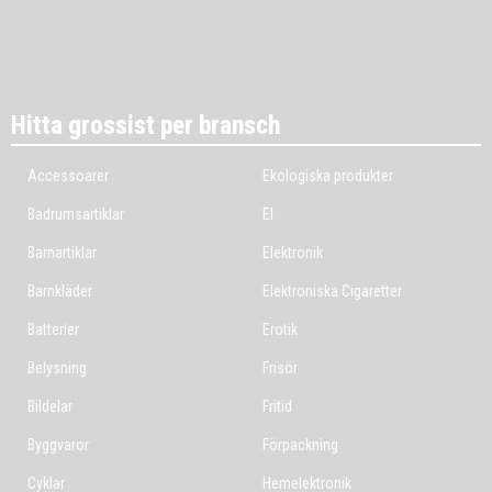
Hitta grossist per bransch
Accessoarer
Ekologiska produkter
Badrumsartiklar
El
Barnartiklar
Elektronik
Barnkläder
Elektroniska Cigaretter
Batterier
Erotik
Belysning
Frisör
Bildelar
Fritid
Byggvaror
Förpackning
Cyklar
Hemelektronik