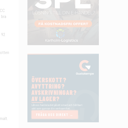
 CC
 bra
a 92
botten
malt.