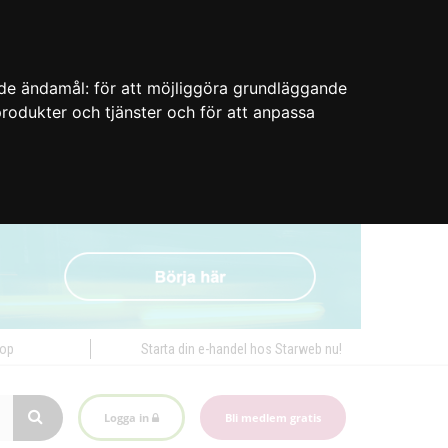
nde ändamål:
för att möjliggöra grundläggande
 produkter och tjänster och för att anpassa
hop
Starta din e-handel hos Starweb nu!
Logga in
Bli medlem gratis