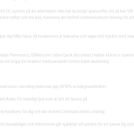
 ett UC system på din arbetsplats eller har du börjat spana efter ett så kan VXI
verera tydligt och bra ljud, maximera din Unified communications lösning för att
älper dig hålla fokus då headsetsen är bekväma och väger inte mycket med sin
 redan Plantronics, GNNetcom/Jabra Quick disconnect kablar så kan ni spara 
na och köpa Vxi headset med passande botten kabel anslutning.
rad noice canceling reducerar upp till 90% av bakgrundsbullret.
d Audio för naturligt ljud som är lätt att lyssna på.
dy headsets för dig och din Unified Communications strategi.
ts huvudbågen och mikrofonen går självklart att justera för att passa dig opti