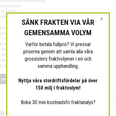
 bi-directional noise canceling
ency Response
 to 6.8 KHz
t Noise Suppression
X
SÄNK FRAKTEN VIA VÅR
ing Specifications
GEMENSAMMA VOLYM
ge Dimensions
" L x 6" W x 1" H
Varför betala fullpris? Vi pressar
ge Weight
 4010, Bulk: 3.02 oz.
priserna genom att samla alla våra
 4021, Bulk: 3.82 oz.
grossisters fraktvolymer i en och
 Approvals
samma upphandling.
E, WEEE, C-tick
a grossistens sida
Nyttja våra stordriftsfördelar på över
150 milj i fraktvolym!
Boka 30 min kostnadsfri fraktanalys?
A GROSSIST