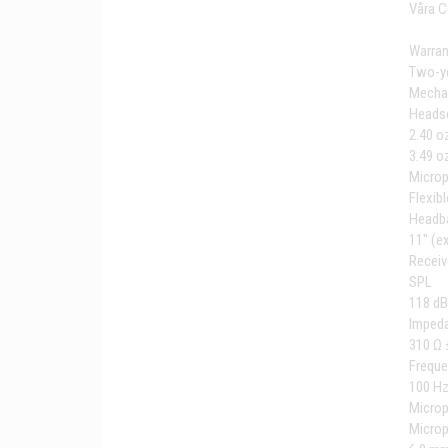
Våra C
Warran
Two-ye
Mechan
Heads
2.40 o
3.49 oz
Micro
Flexib
Headb
11" (e
Receiv
SPL
118 dB
Imped
310 Ω 
Frequ
100 Hz
Microp
Micro