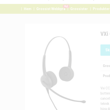
Ny!
Hem
Grossist Webbyrå
Grossister
Produkter
VXi 
Sk
Gros
Prod
Vxi CC
botten
cancel
teknik
höra di