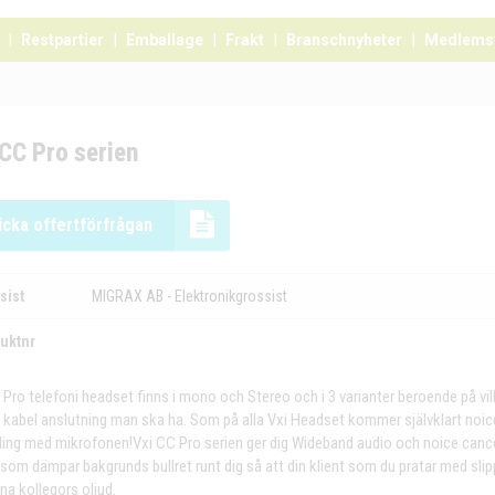
Restpartier
Emballage
Frakt
Branschnyheter
Medlems
CC Pro serien
icka offertförfrågan
sist
MIGRAX AB - Elektronikgrossist
uktnr
 Pro telefoni headset finns i mono och Stereo och i 3 varianter beroende på vi
 kabel anslutning man ska ha. Som på alla Vxi Headset kommer självklart noic
ling med mikrofonen!Vxi CC Pro serien ger dig Wideband audio och noice cance
 som dämpar bakgrunds bullret runt dig så att din klient som du pratar med slip
na kollegors oljud.