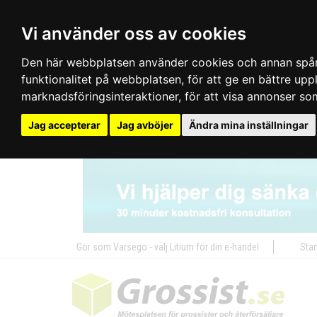
Vi använder oss av cookies
Den här webbplatsen använder cookies och annan spårn
funktionalitet på webbplatsen
,
för att ge en bättre up
marknadsföringsinteraktioner
,
för att visa annonser so
Jag accepterar
Jag avböjer
Ändra mina inställningar
Gör som Varsego - välj Litium för din e-handel
Star