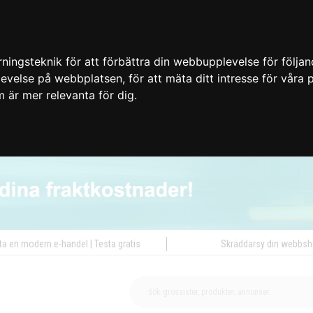
ingsteknik för att förbättra din webbupplevelse för följa
plevelse på webbplatsen
,
för att mäta ditt intresse för våra
m är mer relevanta för dig
.
ta en modern e-handel | Testa gratis
Skräddarsy din webbs