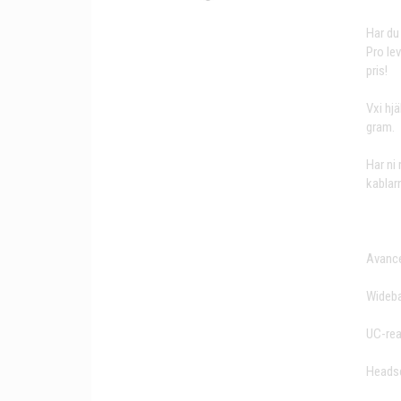
Har du
Pro le
pris!
Vxi hj
gram.
Har ni
kablar
Avance
Wideban
UC-rea
Headse