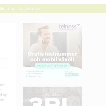
förmåner
Kontakta oss
lken
e
lling
per