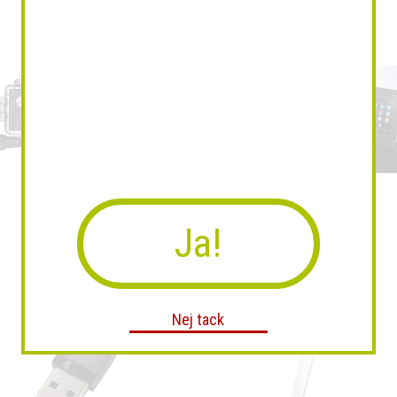
Ja!
Lamax X10 Taurus
Grandstream GXV3275
Nej tack