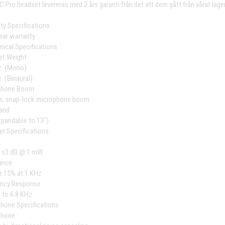
C Pro headset levereras med 2 års garanti från det att dem gått från vårat lager
ty Specifications
ar warranty
ical Specifications
et Weight
z. (Mono)
. (Binaural)
phone Boom
le, snap-lock microphone boom
and
xpandable to 13")
er Specifications
 ±3 dB @ 1 mW
ance
± 15% at 1 KHz
ency Response
 to 6.8 KHz
hone Specifications
phone