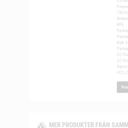
6.0 mm
Frequ
150 Hz
Ambien
89%
Packag
Packa
Bulk: 6
Packa
CC Pro
CC Pro
Agency
FCC, C
Vis
MER PRODUKTER FRÅN SAMM