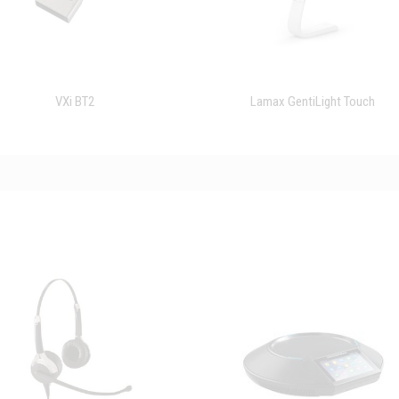
VXi BT2
Lamax GentiLight Touch