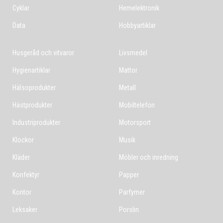
Cyklar
Hemelektronik
Data
Hobbyartiklar
Husgeråd och vitvaror
Livsmedel
Hygienartiklar
Mattor
Hälsoprodukter
Metall
Hästprodukter
Mobiltelefon
Industriprodukter
Motorsport
Klockor
Musik
Kläder
Möbler och inredning
Konfektyr
Papper
Kontor
Parfymer
Leksaker
Porslin