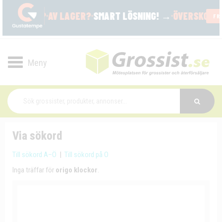
Toggle
navigation
Via sökord
Till sökord A–Ö
|
Till sökord på O
Inga träffar för
origo klockor
.