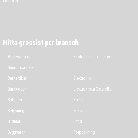
Logga in
Hitta grossist per bransch
Accessoarer
Ekologiska produkter
Badrumsartiklar
El
Barnartiklar
Elektronik
Barnkläder
Elektroniska Cigaretter
Batterier
Erotik
Belysning
Frisör
Bildelar
Fritid
Byggvaror
Förpackning