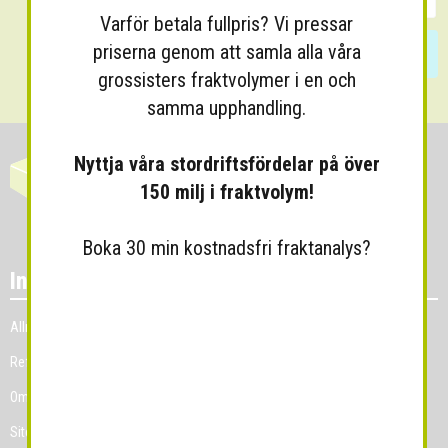
Varför betala fullpris? Vi pressar
priserna genom att samla alla våra
Skicka
grossisters fraktvolymer i en och
samma upphandling.
Nyttja våra stordriftsfördelar på över
150 milj i fraktvolym!
Boka 30 min kostnadsfri fraktanalys?
Information
Allmänna villkor
Referenskunder
Om Grossist.se
Sitemap