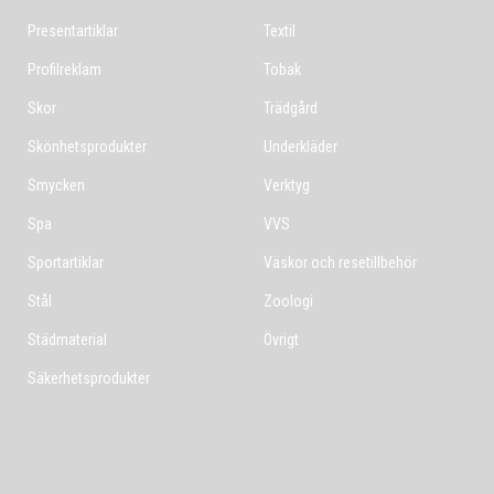
Presentartiklar
Textil
Profilreklam
Tobak
Skor
Trädgård
Skönhetsprodukter
Underkläder
Smycken
Verktyg
Spa
VVS
Sportartiklar
Väskor och resetillbehör
Stål
Zoologi
Städmaterial
Övrigt
Säkerhetsprodukter