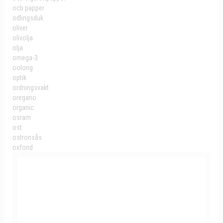
ocb papper
odlingsduk
oliver
olivolja
olja
omega-3
oolong
optik
ordningsvakt
oregano
organic
osram
ost
ostronsås
oxfond