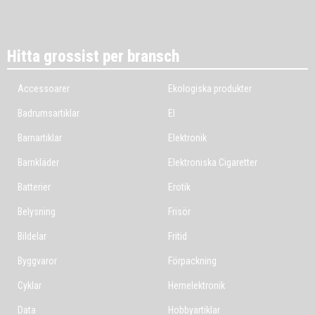
Hitta grossist per bransch
Accessoarer
Ekologiska produkter
Badrumsartiklar
El
Barnartiklar
Elektronik
Barnkläder
Elektroniska Cigaretter
Batterier
Erotik
Belysning
Frisör
Bildelar
Fritid
Byggvaror
Förpackning
Cyklar
Hemelektronik
Data
Hobbyartiklar