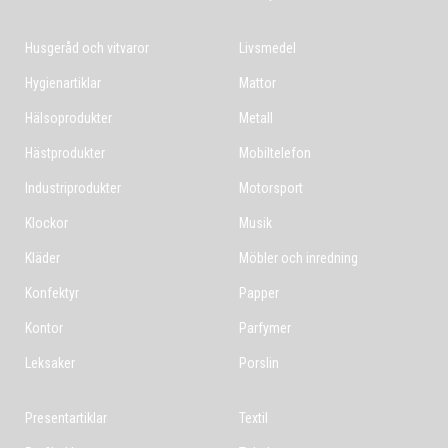
Husgeråd och vitvaror
Livsmedel
Hygienartiklar
Mattor
Hälsoprodukter
Metall
Hästprodukter
Mobiltelefon
Industriprodukter
Motorsport
Klockor
Musik
Kläder
Möbler och inredning
Konfektyr
Papper
Kontor
Parfymer
Leksaker
Porslin
Presentartiklar
Textil