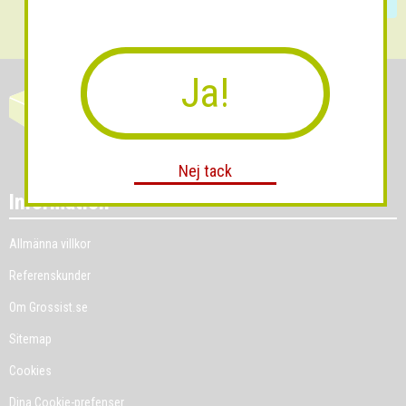
Ja!
Nej tack
Information
Allmänna villkor
Referenskunder
Om Grossist.se
Sitemap
Cookies
Dina Cookie-prefenser