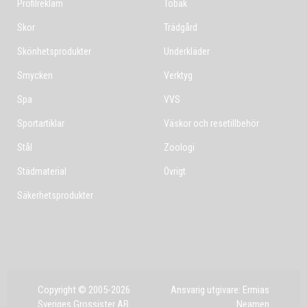
Profilreklam
Tobak
Skor
Trädgård
Skönhetsprodukter
Underkläder
Smycken
Verktyg
Spa
VVS
Sportartiklar
Väskor och resetillbehör
Stål
Zoologi
Städmaterial
Övrigt
Säkerhetsprodukter
Copyright © 2005-2026
Ansvarig utgivare: Ermias
Sveriges Grossister AB
Neamen