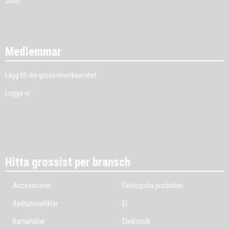
Jobb
Medlemmar
Lägg till din grossistverksamhet
Logga in
Hitta grossist per bransch
Accessoarer
Ekologiska produkter
Badrumsartiklar
El
Barnartiklar
Elektronik