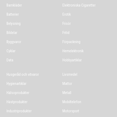
Barnkläder
Elektroniska Cigaretter
Batterier
Erotik
Belysning
Frisör
Bildelar
Fritid
Byggvaror
Förpackning
Cyklar
Hemelektronik
Data
Hobbyartiklar
Husgeråd och vitvaror
Livsmedel
Hygienartiklar
Mattor
Hälsoprodukter
Metall
Hästprodukter
Mobiltelefon
Industriprodukter
Motorsport