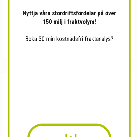
Nyttja våra stordriftsfördelar på över
150 milj i fraktvolym!
Boka 30 min kostnadsfri fraktanalys?
Tältkroklist Silver
Kastknivs Set Sog Fling