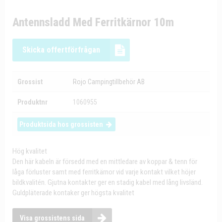
Antennsladd Med Ferritkärnor 10m
Skicka offertförfrågan
Grossist
Rojo Campingtillbehör AB
Produktnr
1060955
Produktsida hos grossisten
Hög kvalitet
Den här kabeln är försedd med en mittledare av koppar & tenn för
låga förluster samt med ferritkärnor vid varje kontakt vilket höjer
bildkvalitén. Gjutna kontakter ger en stadig kabel med lång livsländ.
Guldpläterade kontaker ger högsta kvalitet
Visa grossistens sida