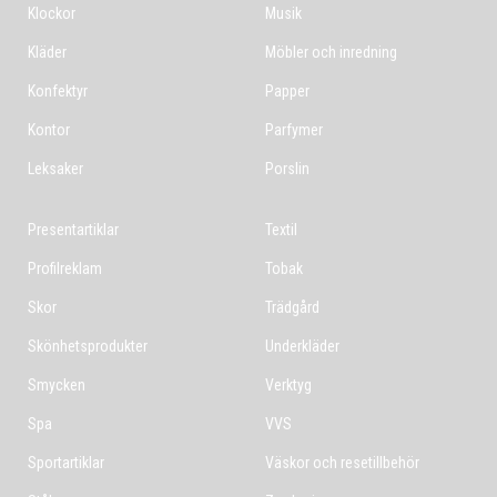
Klockor
Musik
Kläder
Möbler och inredning
Konfektyr
Papper
Kontor
Parfymer
Leksaker
Porslin
Presentartiklar
Textil
Profilreklam
Tobak
Skor
Trädgård
Skönhetsprodukter
Underkläder
Smycken
Verktyg
Spa
VVS
Sportartiklar
Väskor och resetillbehör