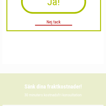
Ja!
Nej tack
Sänk dina fraktkostnader!
30 minuters kostnadsfri konsultation