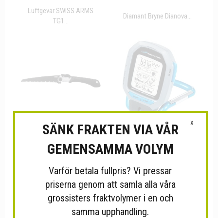
Luftgevär SWISS ARMS
Diamant Bryne Dianova...
TG1...
X
SÄNK FRAKTEN VIA VÅR
GEMENSAMMA VOLYM
Camping Såg SOG Folding
Brunton väderstation
Camp...
Varför betala fullpris? Vi pressar
priserna genom att samla alla våra
grossisters fraktvolymer i en och
samma upphandling.