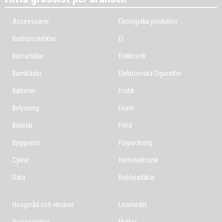
Accessoarer
Ekologiska produkter
Badrumsartiklar
El
Barnartiklar
Elektronik
Barnkläder
Elektroniska Cigaretter
Batterier
Erotik
Belysning
Frisör
Bildelar
Fritid
Byggvaror
Förpackning
Cyklar
Hemelektronik
Data
Hobbyartiklar
Husgeråd och vitvaror
Livsmedel