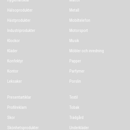
Hygienartiklar
Mattor
Hälsoprodukter
Metall
Hästprodukter
Mobiltelefon
Industriprodukter
Motorsport
Klockor
Musik
Kläder
Möbler och inredning
Konfektyr
Papper
Kontor
Parfymer
Leksaker
Porslin
Presentartiklar
Textil
Profilreklam
Tobak
Skor
Trädgård
Skönhetsprodukter
Underkläder