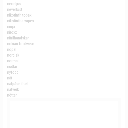
neonljus
neverlost
nikotinfri tobak
nikotinfria vapes
ninja
niroxx
nitrilhandskar
nokian footwear
nopal
nordisk
normal
nudlar
nyfödd
nät
nätpåse frukt
nätverk
nötter