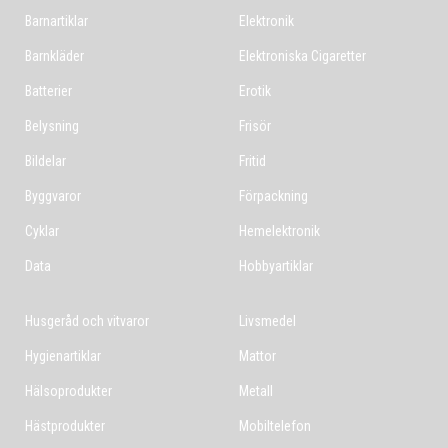
Barnartiklar
Elektronik
Barnkläder
Elektroniska Cigaretter
Batterier
Erotik
Belysning
Frisör
Bildelar
Fritid
Byggvaror
Förpackning
Cyklar
Hemelektronik
Data
Hobbyartiklar
Husgeråd och vitvaror
Livsmedel
Hygienartiklar
Mattor
Hälsoprodukter
Metall
Hästprodukter
Mobiltelefon