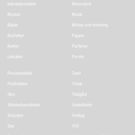
Industriprodukter
Motorsport
Klockor
Musik
Kläder
Möbler och inredning
Konfektyr
Papper
Kontor
Parfymer
Leksaker
Porslin
Presentartiklar
Textil
Profilreklam
Tobak
Skor
Trädgård
Skönhetsprodukter
Underkläder
Smycken
Verktyg
Spa
VVS