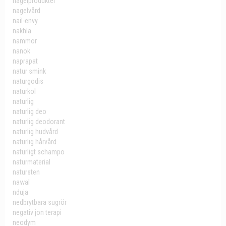
nagelprodukter
nagelvård
nail-envy
nakhla
nammor
nanok
naprapat
natur smink
naturgodis
naturkol
naturlig
naturlig deo
naturlig deodorant
naturlig hudvård
naturlig hårvård
naturligt schampo
naturmaterial
natursten
nawal
nduja
nedbrytbara sugrör
negativ jon terapi
neodym