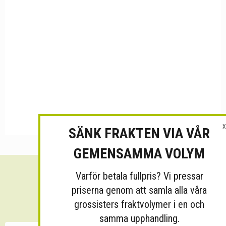
X
SÄNK FRAKTEN VIA VÅR
GEMENSAMMA VOLYM
Varför betala fullpris? Vi pressar
Sänk dina fraktkostnader!
priserna genom att samla alla våra
30 minuters kostnadsfri konsultation
grossisters fraktvolymer i en och
samma upphandling.