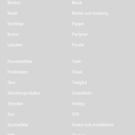
Klockor
Musik
Kläder
Möbler och inredning
Konfektyr
Papper
Kontor
Parfymer
Leksaker
Porslin
Presentartiklar
Textil
Profilreklam
Tobak
Skor
Trädgård
Skönhetsprodukter
Underkläder
Smycken
Verktyg
Spa
VVS
Sportartiklar
Väskor och resetillbehör