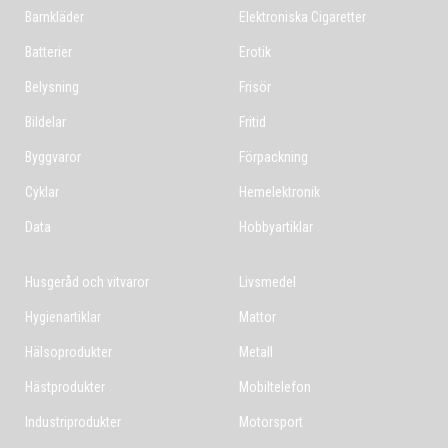
Barnkläder
Elektroniska Cigaretter
Batterier
Erotik
Belysning
Frisör
Bildelar
Fritid
Byggvaror
Förpackning
Cyklar
Hemelektronik
Data
Hobbyartiklar
Husgeråd och vitvaror
Livsmedel
Hygienartiklar
Mattor
Hälsoprodukter
Metall
Hästprodukter
Mobiltelefon
Industriprodukter
Motorsport