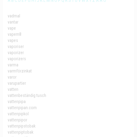
A
B
C
D
E
F
G
H
I
J
K
L
M
N
O
P
Q
R
S
T
U
V
W
X
Y
Z
Å
Ä
Ö
vadmal
vantar
vape
vapem8
vapes
vaporiser
vaporizer
vaporizers
varma
varmförzinkat
varor
varupartier
vatten
vattenbeständig tusch
vattenpipa
vattenpipan.com
vattenpipkol
vattenpipor
vattenpipstobak
vattenpiptobak