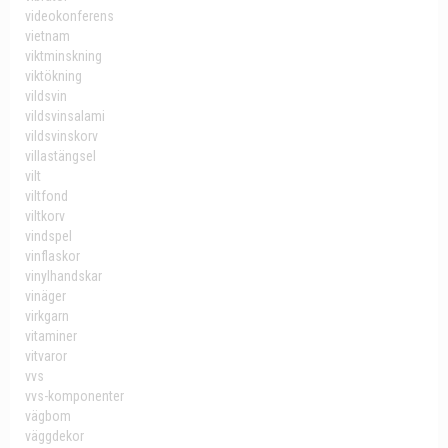
videokonferens
vietnam
viktminskning
viktökning
vildsvin
vildsvinsalami
vildsvinskorv
villastängsel
vilt
viltfond
viltkorv
vindspel
vinflaskor
vinylhandskar
vinäger
virkgarn
vitaminer
vitvaror
vvs
vvs-komponenter
vägbom
väggdekor