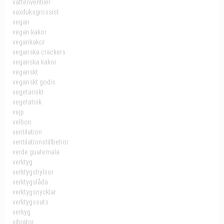
vattenventiler
vaxduksgrossist
vegan
vegan kakor
vegankakor
veganska crackers
veganska kakor
veganskt
veganskt godis
vegetariskt
vegetatisk
vejp
velbon
ventilation
ventilationstillbehör
verde guatemala
verktyg
verktygshylsor
verktygslåda
verktygsnycklar
verktygssats
verkyg
vibrator