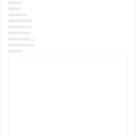
väggord
väktare
väktartröjor
välbefinnande
värmekamera
värmelampor
värmemadrass
vätsketransport
vävplast